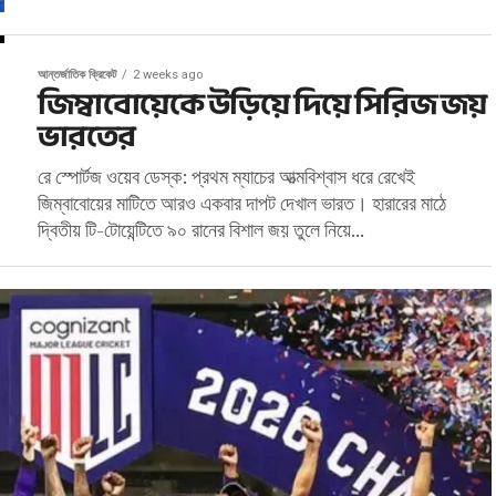
আন্তর্জাতিক ক্রিকেট
2 weeks ago
জিম্বাবোয়েকে উড়িয়ে দিয়ে সিরিজ জয়
ভারতের
রে স্পোর্টজ ওয়েব ডেস্ক: প্রথম ম্যাচের আত্মবিশ্বাস ধরে রেখেই
জিম্বাবোয়ের মাটিতে আরও একবার দাপট দেখাল ভারত। হারারের মাঠে
দ্বিতীয় টি-টোয়েন্টিতে ৯০ রানের বিশাল জয় তুলে নিয়ে...