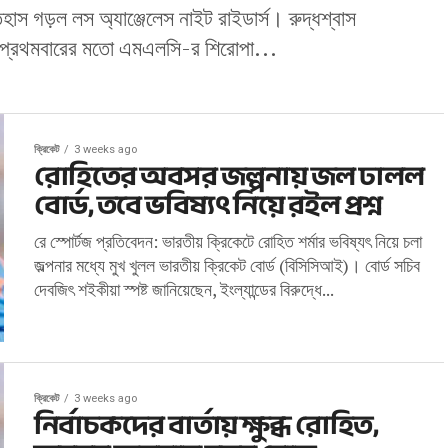
হাস গড়ল লস অ্যাঞ্জেলেস নাইট রাইডার্স। রুদ্ধশ্বাস
য়ে প্রথমবারের মতো এমএলসি-র শিরোপা...
ক্রিকেট
3 weeks ago
রোহিতের অবসর জল্পনায় জল ঢালল
বোর্ড, তবে ভবিষ্যৎ নিয়ে রইল প্রশ্ন
রে স্পোর্টজ প্রতিবেদন: ভারতীয় ক্রিকেটে রোহিত শর্মার ভবিষ্যৎ নিয়ে চলা
জল্পনার মধ্যে মুখ খুলল ভারতীয় ক্রিকেট বোর্ড (বিসিসিআই)। বোর্ড সচিব
দেবজিৎ শইকীয়া স্পষ্ট জানিয়েছেন, ইংল্যান্ডের বিরুদ্ধে...
ক্রিকেট
3 weeks ago
নির্বাচকদের বার্তায় ক্ষুব্ধ রোহিত,