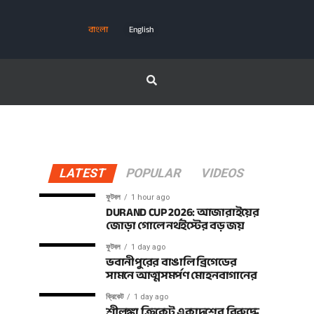
বাংলা
English
LATEST
POPULAR
VIDEOS
ফুটবল
1 hour ago
DURAND CUP 2026: আজারাইয়ের
জোড়া গোলে নর্থইস্টের বড় জয়
ফুটবল
1 day ago
ভবানীপুরের বাঙালি ব্রিগেডের
সামনে আত্মসমর্পণ মোহনবাগানের
ক্রিকেট
1 day ago
শ্রীলঙ্কা ক্রিকেট একাদশের বিরুদ্ধে