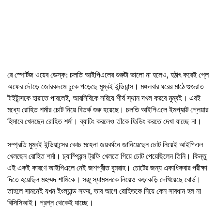
রে স্পোর্টজ ওয়েব ডেস্ক: চলতি আইপিএলের শুরুটা ভালো না হলেও, হঠাৎ করেই প্লে
অফের দৌড়ে জোরকদমে ঢুকে পড়েছে মুম্বই ইন্ডিয়ান্স। মঙ্গলবার ঘরের মাঠে গুজরাত
টাইটান্সকে হারাতে পারলেই, আরসিবিকে সরিয়ে শীর্ষ স্থান দখল করবে মুম্বই। এরই
মধ্যে রোহিত শর্মার চোট নিয়ে বিতর্ক শুরু হয়েছে। চলতি আইপিএলে ইমপ্যাক্ট প্লেয়ার
হিসাবে খেলছেন রোহিত শর্মা। ব্যাটিং করলেও তাঁকে ফিল্ডিং করতে দেখা যাচ্ছে না।
সম্প্রতি মুম্বই ইন্ডিয়ান্সের কোচ মহেলা জয়বর্ধনে জানিয়েছেন চোট নিয়েই আইপিএল
খেলছেন রোহিত শর্মা। চ্যাম্পিয়ন্স ট্রফি খেলতে গিয়ে চোট পেয়েছিলেন তিনি। কিন্তু
এই একই কারণে আইপিএলে নেই জশপ্রীত বুমরাহ। চোটের জন্য একাধিকবার পরীক্ষা
দিতে হয়েছিল মহম্মদ শামিকে। সঞ্জু স্যামসনকে নিয়েও কড়াকড়ি দেখিয়েছে বোর্ড।
তাহলে সামনেই যখন ইংল্যান্ড সফর, তার আগে রোহিতকে নিয়ে কেন সাবধান হল না
বিসিসিআই। প্রশ্ন থেকেই যাচ্ছে।