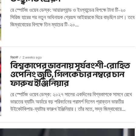
রে স্পোর্টজ ওয়েব ডেস্ক: আয়ারল্যান্ড ও ইংল্যান্ডের বিপক্ষে টানা টি-২০
সিরিজ হারের পর নতুন অধিনায়ক শ্রেয়স আইয়ারকে ঘিরে বাড়ছিল চাপ। তবে
জিম্বাবোয়ের বিপক্ষে তিন ম্যাচের টি-২০...
ক্রিকেট
2 weeks ago
বিশ্বকাপের ভাবনায় সূর্যবংশী-রোহিত
ওপেনিং জুটি, গিলকে চার নম্বরে চান
ফারুখ ইঞ্জিনিয়ার
রে স্পোর্টজ ওয়েব ডেস্ক: ২০২৭ সালের একদিনের বিশ্বকাপকে সামনে রেখে
ভারতের ব্যাটিং অর্ডারে বড় পরিবর্তনের পরামর্শ দিলেন প্রাক্তন ভারতীয়
উইকেটকিপার-ব্যাটার ফারুখ ইঞ্জিনিয়ার। তাঁর মতে, সদ্য জিম্বাবোয়ে...