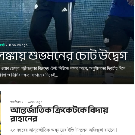
রিকেট
8 hours ago
ীলঙ্কায় শুভমনের চোট উদ্বেগ
জ ওয়েব ডেস্ক: শ্রীলঙ্কার বিরুদ্ধে টেস্ট সিরিজে নামার আগে, অনুশীলনের দ্বিতীয় দিনে
িলা ও ফিল্ডিং দক্ষতা বাড়ানোর দিকেই...
আইপিএল
1 week ago
আন্তর্জাতিক ক্রিকেটকে বিদায়
রাহানের
২০ বছরের আন্তর্জাতিক অধ্যায়ের ইতি টানলেন অজিঙ্কা রাহানে।