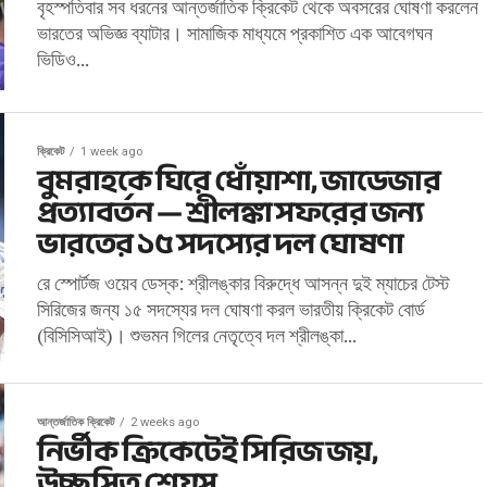
বৃহস্পতিবার সব ধরনের আন্তর্জাতিক ক্রিকেট থেকে অবসরের ঘোষণা করলেন
ভারতের অভিজ্ঞ ব্যাটার। সামাজিক মাধ্যমে প্রকাশিত এক আবেগঘন
ভিডিও...
ক্রিকেট
1 week ago
বুমরাহকে ঘিরে ধোঁয়াশা, জাডেজার
প্রত্যাবর্তন — শ্রীলঙ্কা সফরের জন্য
ভারতের ১৫ সদস্যের দল ঘোষণা
রে স্পোর্টজ ওয়েব ডেস্ক: শ্রীলঙ্কার বিরুদ্ধে আসন্ন দুই ম্যাচের টেস্ট
সিরিজের জন্য ১৫ সদস্যের দল ঘোষণা করল ভারতীয় ক্রিকেট বোর্ড
(বিসিসিআই)। শুভমন গিলের নেতৃত্বে দল শ্রীলঙ্কা...
আন্তর্জাতিক ক্রিকেট
2 weeks ago
নির্ভীক ক্রিকেটেই সিরিজ জয়,
উচ্ছ্বসিত শ্রেয়স