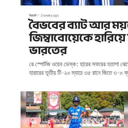
ক্রিকেট
2 weeks ago
বৈভবের ব্যাট আর ময়
জিম্বাবোয়েকে হারিয়
ভারতের
রে স্পোর্টজ ওয়েব ডেস্ক: হারের সফরের হতাশা ঝেড়
হারারের তৃতীয় টি-২০ ম্যাচে ৩৫ রানে জিতে ৩-০ ব