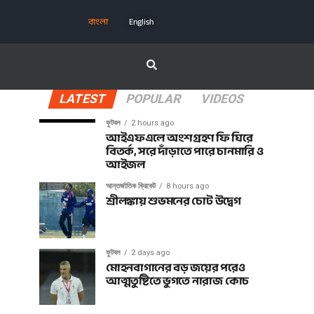
বাংলা
English
LATEST
POPULAR
VIDEOS
ফুটবল
2 hours ago
আইএফএলে অংশগ্রহণ ফি ঘিরে
বিতর্ক, সরে দাঁড়াতে পারে চানমারি ও
আইজল
আন্তর্জাতিক ক্রিকেট
8 hours ago
শ্রীলঙ্কায় শুভমনের চোট উদ্বেগ
ফুটবল
2 days ago
মোহনবাগানের বড় জয়ের পরেও
আত্মতুষ্টিতে ভুগতে নারাজ কোচ