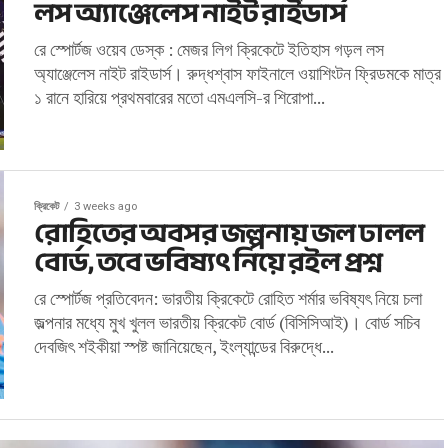
লস অ্যাঞ্জেলেস নাইট রাইডার্স
রে স্পোর্টজ ওয়েব ডেস্ক : মেজর লিগ ক্রিকেটে ইতিহাস গড়ল লস
অ্যাঞ্জেলেস নাইট রাইডার্স। রুদ্ধশ্বাস ফাইনালে ওয়াশিংটন ফ্রিডমকে মাত্র
১ রানে হারিয়ে প্রথমবারের মতো এমএলসি-র শিরোপা...
ক্রিকেট
3 weeks ago
রোহিতের অবসর জল্পনায় জল ঢালল
বোর্ড, তবে ভবিষ্যৎ নিয়ে রইল প্রশ্ন
রে স্পোর্টজ প্রতিবেদন: ভারতীয় ক্রিকেটে রোহিত শর্মার ভবিষ্যৎ নিয়ে চলা
জল্পনার মধ্যে মুখ খুলল ভারতীয় ক্রিকেট বোর্ড (বিসিসিআই)। বোর্ড সচিব
দেবজিৎ শইকীয়া স্পষ্ট জানিয়েছেন, ইংল্যান্ডের বিরুদ্ধে...