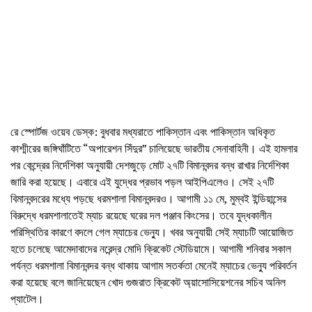
রে স্পোর্টজ ওয়েব ডেস্ক: বুধবার মধ্যরাতে পাকিস্তান এবং পাকিস্তান অধিকৃত
কাশ্মীরের জঙ্গিঘাঁটিতে “অপারেশন সিঁদুর” চালিয়েছে ভারতীয় সেনাবাহিনী। এই হামলার
পর কেন্দ্রের নির্দেশিকা অনুযায়ী দেশজুড়ে মোট ২৭টি বিমানবন্দর বন্ধ রাখার নির্দেশিকা
জারি করা হয়েছে। এবারে এই যুদ্ধের প্রভাব পড়ল আইপিএলেও। সেই ২৭টি
বিমানবন্দরের মধ্যে পড়ছে ধরমশালা বিমানবন্দরও। আগামী ১১ মে, মুম্বই ইন্ডিয়ান্সের
বিরুদ্ধে ধরমশালাতেই ম্যাচ রয়েছে ঘরের দল পঞ্জাব কিংসের। তবে যুদ্ধকালীন
পরিস্থিতির কারণে বদলে গেল ম্যাচের ভেন্যু। খবর অনুযায়ী সেই ম্যাচটি আয়োজিত
হতে চলেছে আমেদাবাদের নরেন্দ্র মোদি ক্রিকেট স্টেডিয়ামে। আগামী শনিবার সকাল
পর্যন্ত ধরমশালা বিমানবন্দর বন্ধ থাকায় আগাম সতর্কতা মেনেই ম্যাচের ভেন্যু পরিবর্তন
করা হয়েছে বলে জানিয়েছেন খোদ গুজরাত ক্রিকেট অ্য়াসোসিয়েশনের সচিব অনিল
প্যাটেল।