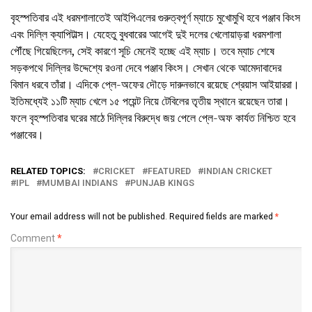
বৃহস্পতিবার এই ধরমশালাতেই আইপিএলের গুরুত্বপূর্ণ ম্যাচে মুখোমুখি হবে পঞ্জাব কিংস
এবং দিল্লি ক্যাপিটাল্স। যেহেতু বুধবারের আগেই দুই দলের খেলোয়াড়রা ধরমশালা
পৌঁছে গিয়েছিলেন, সেই কারণে সূচি মেনেই হচ্ছে এই ম্যাচ। তবে ম্যাচ শেষে
সড়কপথে দিল্লির উদ্দেশ্যে রওনা দেবে পঞ্জাব কিংস। সেখান থেকে আমেদাবাদের
বিমান ধরবে তাঁরা। এদিকে প্লে-অফের দৌড়ে দারুনভাবে রয়েছে শ্রেয়াস আইয়াররা।
ইতিমধ্যেই ১১টি ম্যাচ খেলে ১৫ পয়েন্ট নিয়ে টেবিলের তৃতীয় স্থানে রয়েছেন তারা।
ফলে বৃহস্পতিবার ঘরের মাঠে দিল্লির বিরুদ্ধে জয় পেলে প্লে-অফ কার্যত নিশ্চিত হবে
পঞ্জাবের।
RELATED TOPICS:
CRICKET
FEATURED
INDIAN CRICKET
IPL
MUMBAI INDIANS
PUNJAB KINGS
Your email address will not be published.
Required fields are marked
*
Comment
*