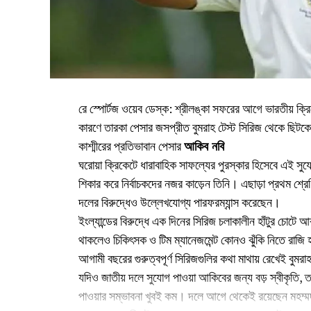
রে স্পোর্টজ ওয়েব ডেস্ক: শ্রীলঙ্কা সফরের আগে ভারতীয় ক্
কারণে তারকা পেসার জসপ্রীত বুমরাহ টেস্ট সিরিজ থেকে ছিটকে য
কাশ্মীরের প্রতিভাবান পেসার
আকিব নবি
ঘরোয়া ক্রিকেটে ধারাবাহিক সাফল্যের পুরস্কার হিসেবে এই স
শিকার করে নির্বাচকদের নজর কাড়েন তিনি। এছাড়া প্রথম শ্রে
দলের বিরুদ্ধেও উল্লেখযোগ্য পারফরম্যান্স করেছেন।
ইংল্যান্ডের বিরুদ্ধে এক দিনের সিরিজ চলাকালীন হাঁটুর চোটে 
থাকলেও চিকিৎসক ও টিম ম্যানেজমেন্ট কোনও ঝুঁকি নিতে রাজি 
আগামী বছরের গুরুত্বপূর্ণ সিরিজগুলির কথা মাথায় রেখেই বুমরাহক
যদিও জাতীয় দলে সুযোগ পাওয়া আকিবের জন্য বড় স্বীকৃতি, 
পাওয়ার সম্ভাবনা খুবই কম। দলে আগে থেকেই রয়েছেন মহম্ম