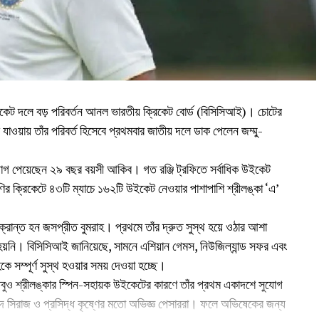
রিকেট দলে বড় পরিবর্তন আনল ভারতীয় ক্রিকেট বোর্ড (বিসিসিআই)। চোটের
াওয়ায় তাঁর পরিবর্ত হিসেবে প্রথমবার জাতীয় দলে ডাক পেলেন জম্মু-
ুযোগ পেয়েছেন ২৯ বছর বয়সী আকিব। গত রঞ্জি ট্রফিতে সর্বাধিক উইকেট
ণির ক্রিকেটে ৪৩টি ম্যাচে ১৬২টি উইকেট নেওয়ার পাশাপাশি শ্রীলঙ্কা ‘এ’
আক্রান্ত হন জসপ্রীত বুমরাহ। প্রথমে তাঁর দ্রুত সুস্থ হয়ে ওঠার আশা
হয়নি। বিসিসিআই জানিয়েছে, সামনে এশিয়ান গেমস, নিউজিল্যান্ড সফর এবং
ে সম্পূর্ণ সুস্থ হওয়ার সময় দেওয়া হচ্ছে।
তবুও শ্রীলঙ্কার স্পিন-সহায়ক উইকেটের কারণে তাঁর প্রথম একাদশে সুযোগ
দ সিরাজ ও প্রসিদ্ধ কৃষ্ণের মতো অভিজ্ঞ পেসাররা। ফলে অভিষেকের জন্য