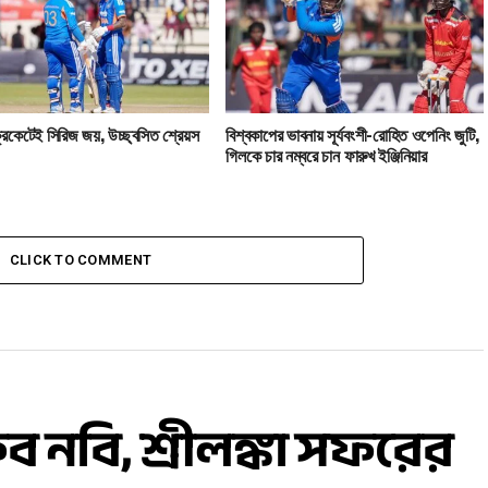
ক্রিকেটেই সিরিজ জয়, উচ্ছ্বসিত শ্রেয়স
বিশ্বকাপের ভাবনায় সূর্যবংশী-রোহিত ওপেনিং জুটি,
গিলকে চার নম্বরে চান ফারুখ ইঞ্জিনিয়ার
CLICK TO COMMENT
নবি, শ্রীলঙ্কা সফরের