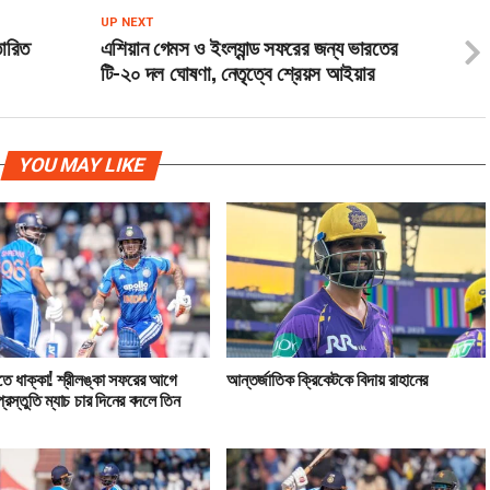
UP NEXT
তারিত
এশিয়ান গেমস ও ইংল্যান্ড সফরের জন্য ভারতের
টি-২০ দল ঘোষণা, নেতৃত্বে শ্রেয়স আইয়ার
YOU MAY LIKE
িতে ধাক্কা! শ্রীলঙ্কা সফরের আগে
আন্তর্জাতিক ক্রিকেটকে বিদায় রাহানের
্রস্তুতি ম্যাচ চার দিনের বদলে তিন