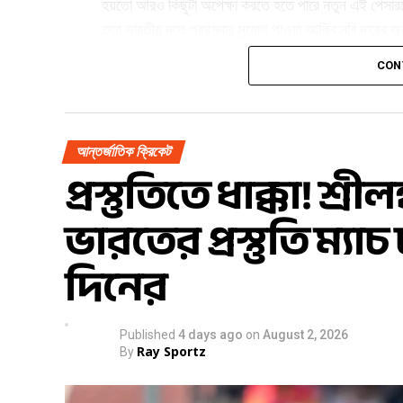
হয়তো আরও কিছুটা অপেক্ষা করতে হতে পারে নতুন এই পেসা
তবে ভারতীয় দলে প্রথমবার সুযোগ পাওয়া আকিব নবি দারের জন্
CON
আন্তর্জাতিক ক্রিকেট
প্রস্তুতিতে ধাক্কা! শ
ভারতের প্রস্তুতি ম্য
দিনের
Published
4 days ago
on
August 2, 2026
Ray Sportz
By