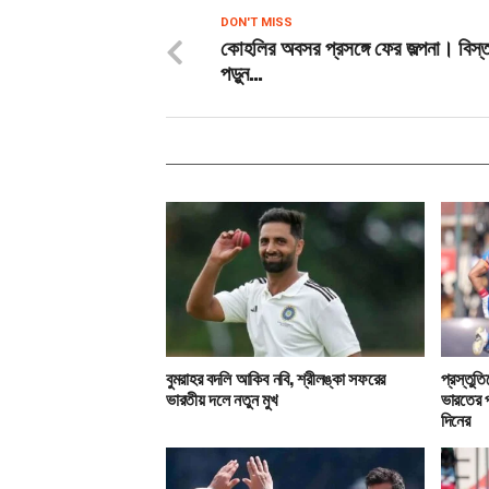
DON'T MISS
কোহলির অবসর প্রসঙ্গে ফের জল্পনা। বিস্
পড়ুন…
বুমরাহর বদলি আকিব নবি, শ্রীলঙ্কা সফরের
প্রস্তুত
ভারতীয় দলে নতুন মুখ
ভারতের প
দিনের