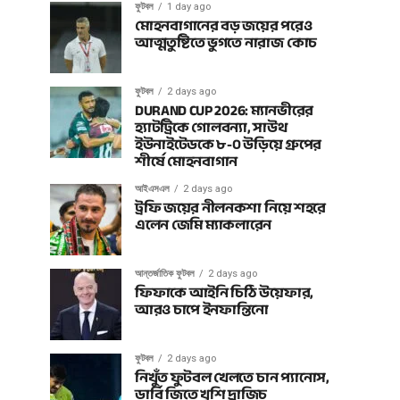
ফুটবল
1 day ago
মোহনবাগানের বড় জয়ের পরেও
আত্মতুষ্টিতে ভুগতে নারাজ কোচ
ফুটবল
2 days ago
DURAND CUP 2026: ম্যানভীরের
হ্যাটট্রিকে গোলবন্যা, সাউথ
ইউনাইটেডকে ৮-০ উড়িয়ে গ্রুপের
শীর্ষে মোহনবাগান
আইএসএল
2 days ago
ট্রফি জয়ের নীলনকশা নিয়ে শহরে
এলেন জেমি ম্যাকলারেন
আন্তর্জাতিক ফুটবল
2 days ago
ফিফাকে আইনি চিঠি উয়েফার,
আরও চাপে ইনফান্তিনো
ফুটবল
2 days ago
নিখুঁত ফুটবল খেলতে চান প্যানোস,
ডার্বি জিতে খুশি দ্রাজিচ