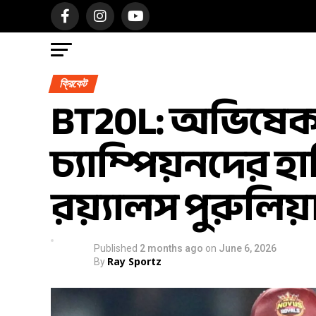
ক্রিকেট
BT20L: অভিষেক 
চ্যাম্পিয়নদের 
রয়্যালস পুরুলিয়
Published
2 months ago
on
June 6, 2026
Ray Sportz
By