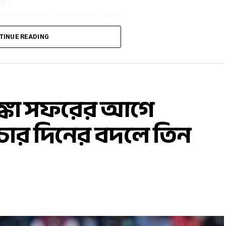
রকে।
য এটি নিঃসন্দেহে এক নতুন অধ্যায়ের সূচনা।
TINUE READING
্রীলঙ্কা সফরের আগে
াচ চার দিনের বদলে তিন