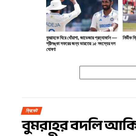
বুমরাহকে ঘিরে ধোঁয়াশা, জাডেজার প্রত্যাবর্তন —
নির্ভীক 
শ্রীলঙ্কা সফরের জন্য ভারতের ১৫ সদস্যের দল
ঘোষণা
ক্রিকেট
বুমরাহর বদলি আকিব 