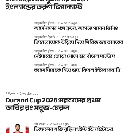
ইংল্যান্ডের তরুণ জিমন্যাস্ট
আন্তর্জাতিক ফুটবল
2 weeks ago
আর্সেনালের পথে ব্রুনো, আসতে পারেন ভিনিও
আন্তর্জাতিক ক্রিকেট
2 weeks ago
জিম্বাবোয়েকে উড়িয়ে দিয়ে সিরিজ জয় ভারতের
আন্তর্জাতিক ফুটবল
2 weeks ago
নেইমারের জোড়া গোলে হার বাঁচাল সান্টোস
আন্তর্জাতিক ফুটবল
2 weeks ago
ক্যাসেমিরোকে নিয়ে জয়ে ফিরল ইন্টার মায়ামি
ইস্টবেঙ্গল
2 weeks ago
Durand Cup 2026:মরশুমের প্রথম
ডার্বির রং সবুজ-মেরুন
আইএসএল
2 weeks ago
ডিফেন্সের শক্তি বৃদ্ধি নর্থইস্ট ইউনাইটেডের