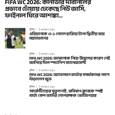
FIFA WC 2026: কানাডার দাবানলের
প্রভাবে ঢোঁয়ায় ঢেকেছে নিউ জার্সি,
ফাইনাল ঘিরে আশঙ্কা…
ফুটবল
3 weeks ago
এরিয়ানকে ৩-১ গোলে হারিয়ে টানা দ্বিতীয় জয়
মহমেডানের
ফুটবল
3 weeks ago
FIFA WC 2026: জামালকে নিয়ে উদ্বেগের কারণ নেই
জানিয়ে দিল স্প্যানিশ ম্যানেজমেন্ট
ফুটবল
3 weeks ago
FIFA WC 2026: আবেগঘন বার্তায় সমর্থকদের পাশে
দাঁড়ালেন জুড
ফুটবল
3 weeks ago
‘মার্কেটিংয়ের পুতুল নই’, ভবিষ্যৎ ক্লাবকে স্পষ্ট
বার্তা কেপ ভার্দের গোলরক্ষক ভোজিনহার