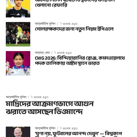
অবসর নিলেন ২০২৬ বিশ্বকাপের ফাইনাল
খেলানো রেফারি
আন্তর্জাতিক ফুটবল
1 week ago
গোলরক্ষকদের জন্য নতুন নিয়ম ইপিএলে
অন্যান্য খেলা
1 week ago
CWG 2026: বিন্দিয়ারানির ব্রোঞ্জ, কমনওয়েলথে
পদক তালিকায় অষ্টম স্থানে ভারত
আন্তর্জাতিক ফুটবল
1 week ago
মাদ্রিদের আক্রমণভাগে আগুন
ঝরাতে আসছেন ডিওমান্দে
আন্তর্জাতিক ফুটবল
1 week ago
‘ঘৃণা নয়, ফুটবলের আনন্দ দেখুন’ — বিশ্বকাপ