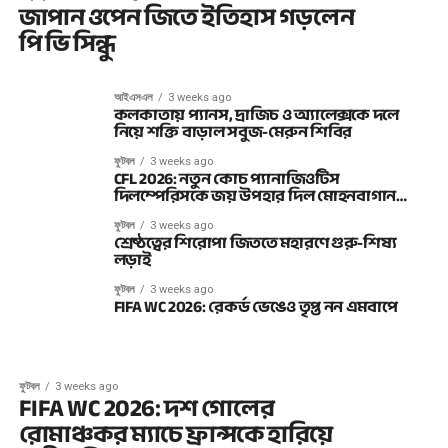
জাপান ওপেন জিতে ইতিহাস গড়লেন
পি ভি সিন্ধু
আইএসএল
3 weeks ago
কলকাতায় প্যানস, দ্রাজিচ ও অ্যালেক্সকে দলে
নিয়ে শক্তি বাড়াল সবুজ-মেরুন শিবির
ফুটবল
3 weeks ago
CFL 2026: নতুন কোচ প্যানাজিওটিস
দিলম্পেরিসকে জয় উপহার দিল মোহনবাগান…
ফুটবল
3 weeks ago
শ্রেষ্ঠত্বের শিরোপা জিততে মহারণে গুরু-শিষ্য
লড়াই
ফুটবল
3 weeks ago
FIFA WC 2026: রেকর্ড ভেঙেও তৃপ্ত নন এমবাপে
ফুটবল
3 weeks ago
FIFA WC 2026: দশ গোলের
রোমাঞ্চকর ম্যাচে ফ্রান্সকে হারিয়ে