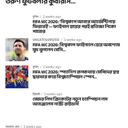
তরুণ ফুটবলার কুবারসি…
ফুটবল
2 weeks ago
FIFA WC 2026: ‘বিশ্বকাপ আবার আর্জেন্টিনায়
ফিরবেই’— ফাইনাল হারের পরই প্রতিজ্ঞা নিকো
পাজের
UNCATEGORIZED
2 weeks ago
FIFA WC 2026: বিশ্বকাপ ফাইনালে হেরে অবশেষে
মুখ খুললেন মেসি…
ফুটবল
2 weeks ago
FIFA WC 2026: স্প্যানিশ রূপকথায় মেসিদের স্বপ্ন
ছারখার করে বিশ্বচ্যাম্পিয়ন স্পেন…
ক্রিকেট
2 weeks ago
মেজর লিগ ক্রিকেটের নতুন চ্যাম্পিয়ন লস
অ্যাঞ্জেলেস নাইট রাইডার্স
অন্যান্য খেলা
2 weeks ago