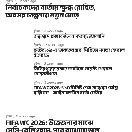
ক্রিকেট
3 weeks ago
নির্বাচকদের বার্তায় ক্ষুব্ধ রোহিত,
অবসর জল্পনায় নতুন মোড়
ফুটবল
3 weeks ago
রুদ্ধশ্বাস প্রত্যাবর্তনে বাকরুদ্ধ স্কালোনি
ক্রিকেট
3 weeks ago
রুটের ৯৯-এ ভারতের হার, সিরিজে সমতা ফেরাল
ইংল্যান্ড
ফুটবল
3 weeks ago
খিদিরপুরের রক্ষণে আটকে পয়েন্ট খোয়াল
মোহনবাগান
ফুটবল
3 weeks ago
FIFA WC 2026: “৯০ মিনিট শেষ না হওয়া পর্যন্ত
হারি না”—ফাইনালে উঠে বার্তা মেসির
ফুটবল
3 weeks ago
FIFA WC 2026: উত্তেজনার মাঝে
মেসি-বেলিংহাম, পরে ব্যাখ্যায় জল