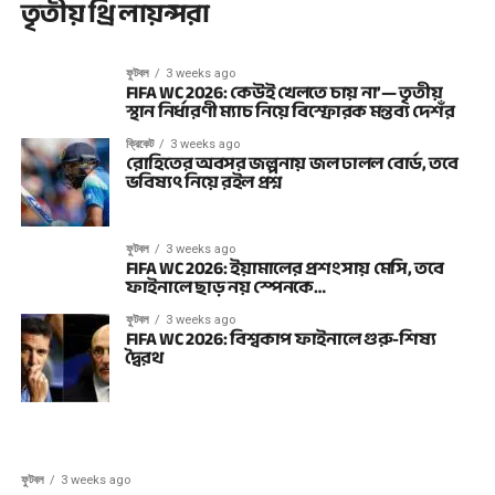
তৃতীয় থ্রি লায়ন্সরা
ফুটবল
3 weeks ago
FIFA WC 2026: কেউই খেলতে চায় না’— তৃতীয়
স্থান নির্ধারণী ম্যাচ নিয়ে বিস্ফোরক মন্তব্য দেশঁর
ক্রিকেট
3 weeks ago
রোহিতের অবসর জল্পনায় জল ঢালল বোর্ড, তবে
ভবিষ্যৎ নিয়ে রইল প্রশ্ন
ফুটবল
3 weeks ago
FIFA WC 2026: ইয়ামালের প্রশংসায় মেসি, তবে
ফাইনালে ছাড় নয় স্পেনকে…
ফুটবল
3 weeks ago
FIFA WC 2026: বিশ্বকাপ ফাইনালে গুরু-শিষ্য
দ্বৈরথ
ফুটবল
3 weeks ago