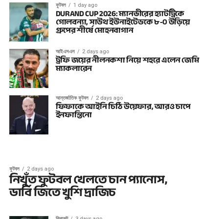
ফুটবল
1 day ago
DURAND CUP 2026: ম্যানভীরের হ্যাটট্রিকে
গোলবন্যা, সাউথ ইউনাইটেডকে ৮-০ উড়িয়ে
গ্রুপের শীর্ষে মোহনবাগান
আইএসএল
2 days ago
ট্রফি জয়ের নীলনকশা নিয়ে শহরে এলেন জেমি
ম্যাকলারেন
আন্তর্জাতিক ফুটবল
2 days ago
ফিফাকে আইনি চিঠি উয়েফার, আরও চাপে
ইনফান্তিনো
ফুটবল
2 days ago
নিখুঁত ফুটবল খেলতে চান প্যানোস,
ডার্বি জিতে খুশি দ্রাজিচ
ক্রিকেট
3 days ago