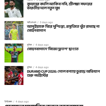
বুমরাহর বদলি আকিব নবি, শ্রীলঙ্কা সফরের
ভারতীয় দলে নতুন মুখ
আইএসএল
3 days ago
আপুইয়াকে ঘিরে দুশ্চিন্তা, প্রস্তুতিতে খুঁত রাখছে না
মোহনবাগান
ফুটবল
4 days ago
মোহনবাগানে ‘মিজো ফ্ল্যাশ’ ছাংতে
ফুটবল
4 days ago
DURAND CUP 2026: গোল বন্যায় ডুরান্ড অভিযান
শুরু নর্থইস্টের
ইস্টবেঙ্গল
4 days ago