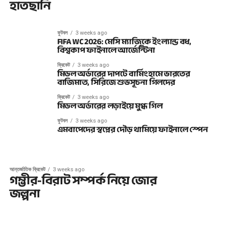
হাতছানি
ফুটবল
3 weeks ago
FIFA WC 2026: মেসি ম্যাজিকে ইংল্যান্ড বধ,
বিশ্বকাপ ফাইনালে আর্জেন্টিনা
ক্রিকেট
3 weeks ago
মিডল অর্ডারের দাপটে বার্মিংহামে ভারতের
বাজিমাত, সিরিজে শুভসূচনা গিলদের
ক্রিকেট
3 weeks ago
মিডল অর্ডারের লড়াইয়ে মুগ্ধ গিল
ফুটবল
3 weeks ago
এমবাপেদের স্বপ্নের দৌড় থামিয়ে ফাইনালে স্পেন
আন্তর্জাতিক ক্রিকেট
3 weeks ago
গম্ভীর-বিরাট সম্পর্ক নিয়ে জোর
জল্পনা