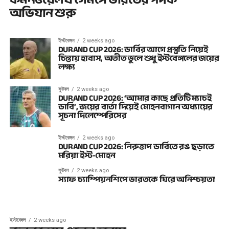
অভিযান শুরু
ইস্টবেঙ্গল
2 weeks ago
DURAND CUP 2026: ডার্বির আগে প্রস্তুতি নিয়েই
চিন্তায় হাবাস, অতীত ভুলে শুধু ইস্টবেঙ্গলের জয়ের
লক্ষ্য
ফুটবল
2 weeks ago
DURAND CUP 2026: ‘আমার কাছে প্রতিটি ম্যাচই
ডার্বি’, জয়ের বার্তা দিয়েই মোহনবাগান অধ্যায়ের
সূচনা দিলেম্পেরিসের
ইস্টবেঙ্গল
2 weeks ago
DURAND CUP 2026: নিরুত্তাপ ডার্বিতে রঙ ছড়াতে
মরিয়া ইস্ট-মোহন
ফুটবল
2 weeks ago
স্যাফ চ্যাম্পিয়নশিপে ভারতকে ঘিরে অনিশ্চয়তা
ইস্টবেঙ্গল
2 weeks ago