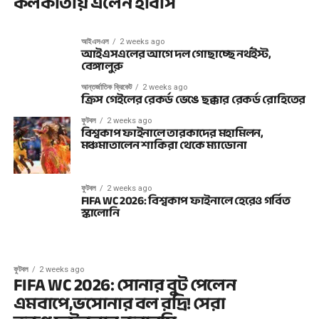
কলকাতায় এলেন হাবাস
আইএসএল
2 weeks ago
আইএসএলের আগে দল গোছাচ্ছে নর্থইস্ট,
বেঙ্গালুরু
আন্তর্জাতিক ক্রিকেট
2 weeks ago
ক্রিস গেইলের রেকর্ড ভেঙে ছক্কার রেকর্ড রোহিতের
ফুটবল
2 weeks ago
বিশ্বকাপ ফাইনালে তারকাদের মহামিলন,
মঞ্চমাতালেন শাকিরা থেকে ম্যাডোনা
ফুটবল
2 weeks ago
FIFA WC 2026: বিশ্বকাপ ফাইনালে হেরেও গর্বিত
স্কালোনি
ফুটবল
2 weeks ago
FIFA WC 2026: সোনার বুট পেলেন
এমবাপে,ভসোনার বল রদ্রি! সেরা