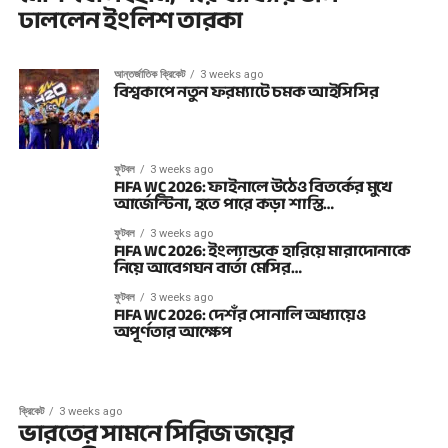
ঢাললেন ইংলিশ তারকা
আন্তর্জাতিক ক্রিকেট
3 weeks ago
বিশ্বকাপে নতুন ফরম্যাটে চমক আইসিসির
ফুটবল
3 weeks ago
FIFA WC 2026: ফাইনালে উঠেও বিতর্কের মুখে
আর্জেন্টিনা, হতে পারে কড়া শাস্তি…
ফুটবল
3 weeks ago
FIFA WC 2026: ইংল্যান্ডকে হারিয়ে মারাদোনাকে
নিয়ে আবেগঘন বার্তা মেসির…
ফুটবল
3 weeks ago
FIFA WC 2026: দেশঁর সোনালি অধ্যায়েও
অপূর্ণতার আক্ষেপ
ক্রিকেট
3 weeks ago
ভারতের সামনে সিরিজ জয়ের