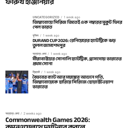
ফারুখ ইঞ্জিনিয়ার
UNCATEGORIZED
1 week ago
জিম্বাবোয়ে সিরিজ জিতেই এক নম্বরের মুকুট ফিরে
পেল ভারত
ফুটবল
1 week ago
DURAND CUP 2026: রেনিয়েরের হ্যাটট্রিকে ঝড়
তুলল জামশেদপুর
অন্যান্য খেলা
1 week ago
মীরাবাইয়ের সোনালি হ্যাটট্রিক, গ্লাসগোয় ভারতের
প্রথম সোনা
ক্রিকেট
1 week ago
বৈভবের ব্যাট আর ময়ঙ্কের আগুনে গতি,
জিম্বাবোয়েকে হারিয়ে সিরিজে হোয়াইটওয়াশ
ভারতের
অন্যান্য খেলা
2 weeks ago
Commonwealth Games 2026:
কমনওয়েলথে দুর্ঘটনার কবলে