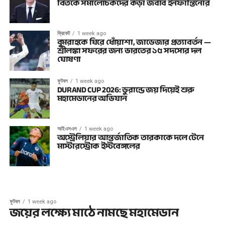
বিতর্কে সমালোচকদের কড়া জবাব ইনফান্তিনোর
ক্রিকেট
1 week ago
বুমরাহকে ঘিরে ধোঁয়াশা, জাডেজার প্রত্যাবর্তন —
শ্রীলঙ্কা সফরের জন্য ভারতের ১৫ সদস্যের দল
ঘোষণা
ফুটবল
1 week ago
DURAND CUP 2026: ডুরান্ডে জয় দিয়েই শুরু
মহামেডানের অভিযান
আইএসএল
1 week ago
অস্ট্রেলিয়ার আন্তর্জাতিক তারকাকে দলে টেনে
মাস্টারস্ট্রোক ইস্টবেঙ্গলের
ফুটবল
1 week ago
জয়ের লক্ষ্যে মাঠে নামছে মহামেডান