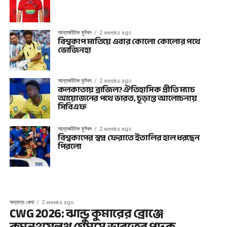
আন্তর্জাতিক ফুটবল
2 weeks ago
বিশ্বকাপ মাতিয়ে এবার কোলো কোলোর পথে
ভোজিনহা
আন্তর্জাতিক ফুটবল
2 weeks ago
কলকাতায় ব্রাজিল? ঐতিহাসিক প্রীতি ম্যাচ
আয়োজনের পথে ভারত, চূড়ান্ত আলোচনায়
সিবিএফ
আন্তর্জাতিক ফুটবল
2 weeks ago
বিশ্বকাপের স্বপ্ন ফেরাতে ইতালির হাল ধরছেন
পিরলো
অন্যান্য খেলা
2 weeks ago
CWG 2026: ঝান্ডু কুমারের ব্রোঞ্জে
কমনওয়েলথ গেমসে ভারতের পদক