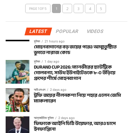
PAGE 1 OF 5
1
2
3
4
5
LATEST
POPULAR
VIDEOS
ফুটবল
21 hours ago
মোহনবাগানের বড় জয়ের পরেও আত্মতুষ্টিতে
ভুগতে নারাজ কোচ
ফুটবল
1 day ago
DURAND CUP 2026: ম্যানভীরের হ্যাটট্রিকে
গোলবন্যা, সাউথ ইউনাইটেডকে ৮-০ উড়িয়ে
গ্রুপের শীর্ষে মোহনবাগান
আইএসএল
2 days ago
ট্রফি জয়ের নীলনকশা নিয়ে শহরে এলেন জেমি
ম্যাকলারেন
আন্তর্জাতিক ফুটবল
2 days ago
ফিফাকে আইনি চিঠি উয়েফার, আরও চাপে
ইনফান্তিনো