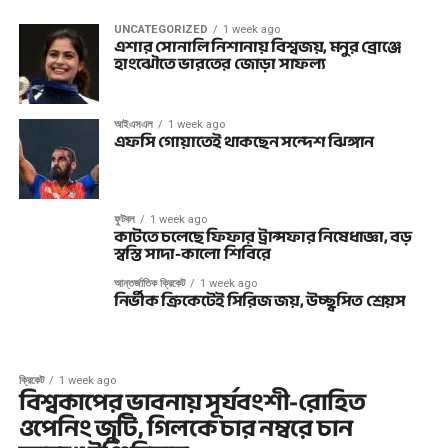
UNCATEGORIZED
1 week ago
এশার সোনালি নিশানায় বিশ্বজয়, মনুর ব্রোঞ্জে
হাংঝৌতে ভারতের জোড়া সাফল্য
আইএসএল
1 week ago
এফসি গোয়াতেই থাকছেন সন্দেশ ঝিঙ্গান
ফুটবল
1 week ago
কাটতে চলেছে ফিফার ট্রান্সফার নিষেধাজ্ঞা, বড়
স্বস্তি সাদা-কালো শিবিরে
আন্তর্জাতিক ক্রিকেট
1 week ago
নির্ভীক ক্রিকেটেই সিরিজ জয়, উচ্ছ্বসিত শ্রেয়স
ক্রিকেট
1 week ago
বিশ্বকাপের ভাবনায় সূর্যবংশী-রোহিত
ওপেনিং জুটি, গিলকে চার নম্বরে চান