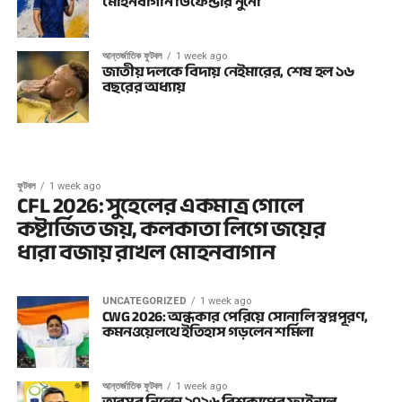
মোহনবাগান ডিফেন্ডার নুনো
আন্তর্জাতিক ফুটবল
1 week ago
জাতীয় দলকে বিদায় নেইমারের, শেষ হল ১৬
বছরের অধ্যায়
ফুটবল
1 week ago
CFL 2026: সুহেলের একমাত্র গোলে
কষ্টার্জিত জয়, কলকাতা লিগে জয়ের
ধারা বজায় রাখল মোহনবাগান
UNCATEGORIZED
1 week ago
CWG 2026: অন্ধকার পেরিয়ে সোনালি স্বপ্নপূরণ,
কমনওয়েলথে ইতিহাস গড়লেন শর্মিলা
আন্তর্জাতিক ফুটবল
1 week ago