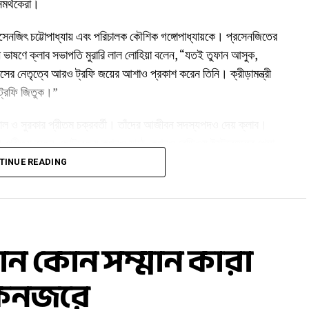
সমর্থকেরা।
্রসেনজিৎ চট্টোপাধ্যায় এবং পরিচালক কৌশিক গঙ্গোপাধ্যায়কে। প্রসেনজিতের
ধনী ভাষণে ক্লাব সভাপতি মুরারি লাল লোহিয়া বলেন, “যতই তুফান আসুক,
াসের নেতৃত্বে আরও ট্রফি জয়ের আশাও প্রকাশ করেন তিনি। ক্রীড়ামন্ত্রী
ও ট্রফি জিতুক।”
ন্যাল ও সুরকার প্রীতম চক্রবর্তী। তাঁদের আজীবন সদস্যপদও দেয় ক্লাব।
রেন। প্রীতম বলেন, ছোটবেলায় কখনও মাঠে, কখনও রেডিওয় ইস্টবেঙ্গলের খেলা
ম্মান পান বলাই মুখোপাধ্যায় ও তরুণ দে। বর্ষসেরা ফুটবলার নির্বাচিত
TINUE READING
মার্জিং প্লেয়ার এডমুন্ড লালরিনডিকা। সব মিলিয়ে লাল-হলুদ আবেগে
োন কোন সম্মান কারা
একনজরে