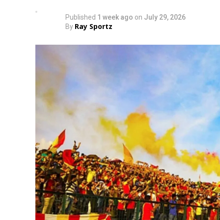
Published
1 week ago
on
July 29, 2026
Ray Sportz
By