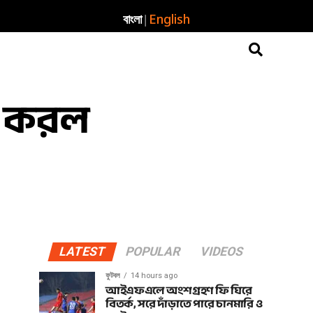
|
বাংলা
English
রু করল
LATEST
POPULAR
VIDEOS
ফুটবল
14 hours ago
আইএফএলে অংশগ্রহণ ফি ঘিরে
বিতর্ক, সরে দাঁড়াতে পারে চানমারি ও