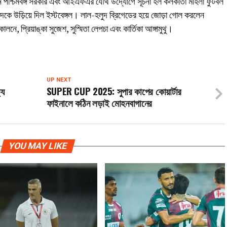
াঙ্গনে পশ্চিমবঙ্গ সরকার এবং আইএফএর যৌথ উদ্যোগে সূচনা হল কলকাতা মহিলা ফুটবল
কে উড়িয়ে দিল ইস্টবেঙ্গল। লাল-হলুদ ব্রিগেডের হয়ে জোড়া গোল করলেন
, প্রিয়াঙ্কা সুজেশ, সুস্মিতা লেপচা এবং কার্তিকা আঙ্গামুথু।
UP NEXT
যে
SUPER CUP 2025: সুপার কাপের কোয়ার্টার
ফাইনালে কঠিন লড়াই মোহনবাগানের
YOU MAY LIKE