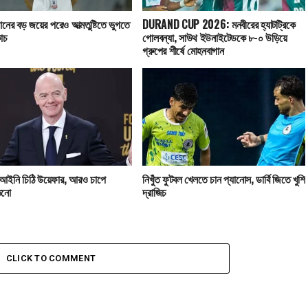
নের বড় জয়ের পরেও আত্মতুষ্টিতে ভুগতে
DURAND CUP 2026: মনবীরের হ্যাটট্রিকে
োচ
গোলবন্যা, সাউথ ইউনাইটেডকে ৮-০ উড়িয়ে
গ্রুপের শীর্ষে মোহনবাগান
আইনি চিঠি উয়েফার, আরও চাপে
নিখুঁত ফুটবল খেলতে চান প্যানোস, ডার্বি জিতে খুশি
িনো
দ্রাজিচ
CLICK TO COMMENT