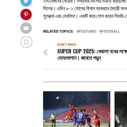
ইস্টবেঙ্গলের মেয়েরা। শুক্রবার কিশোর ভারতী ক্রীড়
লিগের। এদিন ৮-১ গোলের বিশাল ব্যবধানে মৈত্রী সংসদ
সুলঞ্জনা এবং দেবলিনা। একটি করে গোল করেন সিনডি কোলনে
RELATED TOPICS:
FEATURED
FOOTBALL
DON'T MISS
SUPER CUP 2025: কেরালা বধের লক্ষ্
মোহনবাগান। জানতে পড়ুন