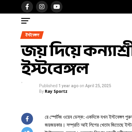
ইস্টবেঙ্গল
জয় দিয়ে কন্যা
ইস্টবেঙ্গল
Published
1 year ago
on
April 25, 2025
Ray Sportz
By
রে স্পোর্টজ ওয়েব ডেস্ক: একদিকে যখন ইস্টবেঙ্গল প
জয়জয়কার। সম্প্রতি আই লিগের খেতাব জিতেছে ইস্টবেঙ