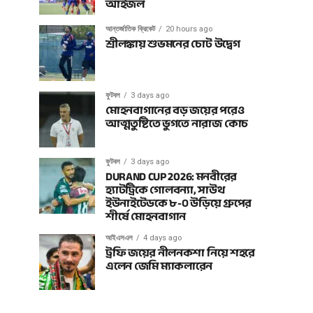
আইজল
আন্তর্জাতিক ক্রিকেট
20 hours ago
শ্রীলঙ্কায় শুভমনের চোট উদ্বেগ
ফুটবল
3 days ago
মোহনবাগানের বড় জয়ের পরেও
আত্মতুষ্টিতে ভুগতে নারাজ কোচ
ফুটবল
3 days ago
DURAND CUP 2026: মনবীরের
হ্যাটট্রিকে গোলবন্যা, সাউথ
ইউনাইটেডকে ৮-০ উড়িয়ে গ্রুপের
শীর্ষে মোহনবাগান
আইএসএল
4 days ago
ট্রফি জয়ের নীলনকশা নিয়ে শহরে
এলেন জেমি ম্যাকলারেন