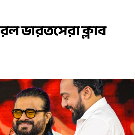
রল ভারতসেরা ক্লাব