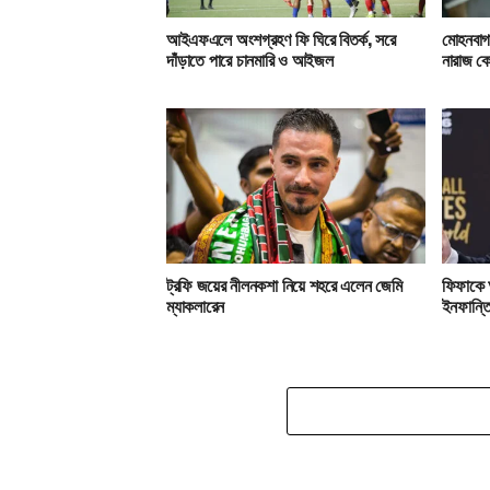
আইএফএলে অংশগ্রহণ ফি ঘিরে বিতর্ক, সরে
মোহনবাগা
দাঁড়াতে পারে চানমারি ও আইজল
নারাজ ক
ট্রফি জয়ের নীলনকশা নিয়ে শহরে এলেন জেমি
ফিফাকে 
ম্যাকলারেন
ইনফান্ত