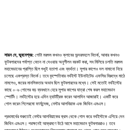
সায়ন দে, ভুবনেশ্বর
: গোটা মরশুম কখনও ক্লাবের অন্দরমহলে বিতর্ক, আবার কখনও
ফুটবলারদের পর্যাপ্ত বেতন না দেওয়ায় অনুশীলন বয়কট করা, সব মিলিয়ে চলতি মরশুম
মহামেডানের প্রাপ্তি ছিল শুধুই হতাশা এবং ব্যর্থতা। সুপার কাপেও দল নামানো নিয়ে
চলেছে একপ্রস্ত বিতর্ক। তবে বৃহস্পতিবার নর্থইস্ট ইউনাইটেড এফসির বিরুদ্ধে মাঠে
নামলেও, জয়ের মানসিকতার অভাব ছিল ফুটবলারদের মধ্যে। সেই মতোই নর্থইস্টের
কাছে ০-৬ গোলের বড় ব্যবধানে হেরে সুপার কাপের যাত্রা শেষ করল মহামেডান
স্পোর্টিং। নর্থইস্টের হয়ে এদিন হ্যাটট্রিক করেন আলাদিন আজারাই। একটি করে
গোল করেন গিলেরমো ফার্নান্দেজ, নেস্টর আলবিয়াক এবং জিথিন এমএস।
প্রথমার্ধের শুরুতেই নেস্টর আলবিয়াকের ক্রস থেকে গোল করে নর্থইস্টকে এগিয়ে দেন
জিথিন এমএস। পরক্ষনেই আক্রমণে উঠে আসে মহামেডান ফুটবলাররাও। তবে