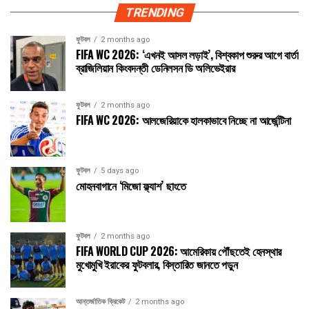
TRENDING
ফুটবল
2 months ago
FIFA WC 2026: ‘এখনই আসল লড়াই’, বিশ্বকাপ শুরুর আগে বার্তা
ব্রাজিলিয়ান কিংবদন্তী ডেনিলসন ডি অলিভেইরার
ফুটবল
2 months ago
FIFA WC 2026: আলজেরিয়াকে হালকাভাবে নিচ্ছে না আর্জেন্টিনা
ফুটবল
5 days ago
মোহনবাগানে ‘মিজো ফ্ল্যাশ’ ছাংতে
ফুটবল
2 months ago
FIFA WORLD CUP 2026: আমেরিকায় পৌঁছতেই হেনস্থার
মুখোমুখি ইরাকের ফুটবলার, বিস্তারিত জানতে পড়ুন
আন্তর্জাতিক ক্রিকেট
2 months ago