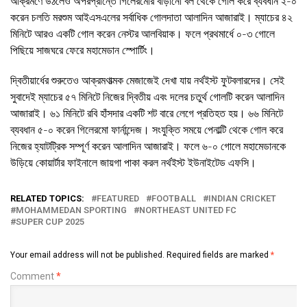
আক্রমণে উঠলেও অপরপ্রান্তে গিলেরমোর বাড়ানো বল থেকে গোল করে ব্যবধান ২-০
করেন চলতি মরশুম আইএসএলের সর্বাধিক গোলদাতা আলাদিন আজারাই। ম্যাচের ৪২
মিনিটে আরও একটি গোল করেন নেস্টর আলবিয়াক। ফলে প্রথমার্ধে ০-৩ গোলে
পিছিয়ে সাজঘরে ফেরে মহামেডান স্পোর্টিং।
দ্বিতীয়ার্ধের শুরুতেও আক্রমণাত্মক মেজাজেই দেখা যায় নর্থইস্ট ফুটবলারদের। সেই
সুবাদেই ম্যাচের ৫৭ মিনিটে নিজের দ্বিতীয় এবং দলের চতুর্থ গোলটি করেন আলাদিন
আজারাই। ৬১ মিনিটে রবি হাঁসদার একটি শট বারে লেগে প্রতিহত হয়। ৬৬ মিনিটে
ব্যবধান ৫-০ করেন গিলেরমো ফার্নান্দেজ। সংযুক্তি সময়ে পেনাল্টি থেকে গোল করে
নিজের হ্যাটট্রিক সম্পূর্ণ করেন আলাদিন আজারাই। ফলে ৬-০ গোলে মহামেডানকে
উড়িয়ে কোয়ার্টার ফাইনালে জায়গা পাকা করল নর্থইস্ট ইউনাইটেড এফসি।
RELATED TOPICS:
FEATURED
FOOTBALL
INDIAN CRICKET
MOHAMMEDAN SPORTING
NORTHEAST UNITED FC
SUPER CUP 2025
Your email address will not be published.
Required fields are marked
*
Comment
*