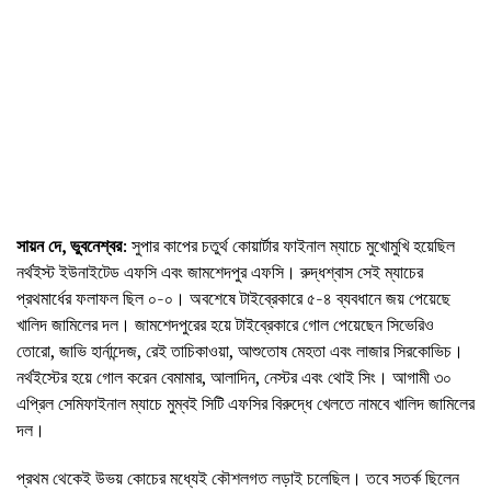
সায়ন দে, ভুবনেশ্বর
: সুপার কাপের চতুর্থ কোয়ার্টার ফাইনাল ম্যাচে মুখোমুখি হয়েছিল
নর্থইস্ট ইউনাইটেড এফসি এবং জামশেদপুর এফসি। রুদ্ধশ্বাস সেই ম্যাচের
প্রথমার্ধের ফলাফল ছিল ০-০। অবশেষে টাইব্রেকারে ৫-৪ ব্যবধানে জয় পেয়েছে
খালিদ জামিলের দল। জামশেদপুরের হয়ে টাইব্রেকারে গোল পেয়েছেন সিভেরিও
তোরো, জাভি হার্নান্দেজ, রেই তাচিকাওয়া, আশুতোষ মেহতা এবং লাজার সিরকোভিচ।
নর্থইস্টের হয়ে গোল করেন বেমামার, আলাদিন, নেস্টর এবং থোই সিং। আগামী ৩০
এপ্রিল সেমিফাইনাল ম্যাচে মুম্বই সিটি এফসির বিরুদ্ধে খেলতে নামবে খালিদ জামিলের
দল।
প্রথম থেকেই উভয় কোচের মধ্যেই কৌশলগত লড়াই চলেছিল। তবে সতর্ক ছিলেন