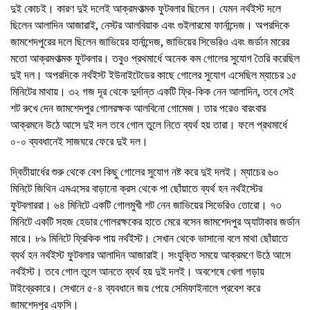
দুই কোচই। কারণ দুই দলেই আক্রমণাত্মক ফুটবলার ছিলেন। যেমন নর্থইস্ট দলে
ছিলেন আলাদিন আজারাই, নেস্টর আলবিয়াক এবং গুইলারমো ফার্নান্দেজ। অপরদিকে
জামশেদপুরের দলে ছিলেন জাভিয়ের হার্নান্দেজ, জাভিয়ের সিভেরিও এবং জর্ডান মারের
মতো আক্রমণাত্মক ফুটবলার। তবুও প্রথমার্ধে অনেক কম গোলের সুযোগ তৈরি করেছিল
দুই দল। অপরদিকে নর্থইস্ট ইউনাইটেডের কাছে গোলের সুযোগ এসেছিল ম্যাচের ১৫
মিনিটের মাথায়। ৩২ গজ দূর থেকে দুর্দান্ত একটি ফ্রি-কিক নেন আলাদিন, তবে সেই
শট রুখে দেন জামশেদপুর গোলরক্ষক আলবিনো গোমেজ। তার পরেও বারংবার
আক্রমনে উঠে আসে দুই দল তবে গোল তুলে নিতে ব্যর্থ হয় তারা। ফলে প্রথমার্ধে
০-০ ব্যবধানেই সাজঘরে ফেরে দুই দল।
দ্বিতীয়ার্ধের শুরু থেকে বেশ কিছু গোলের সুযোগ নষ্ট করে দুই দলই। ম্যাচের ৬০
মিনিটে জিথিন এমএসের বাড়ানো ক্রস থেকে পা ছোঁয়াতে ব্যর্থ হন নর্থইস্টের
ফুটবলাররা। ৬৪ মিনিটে একটি গোলমুখী শট নেন জাভিয়ের সিভেরিও তোরো। ৭৩
মিনিটে একটি সহজ হেডার গোলরক্ষকের হাতে মেরে বসেন জামশেদপুর অ্যাটাকার জর্ডান
মারে। ৮৯ মিনিটে ফ্রিকিক পায় নর্থইস্ট। সেখান থেকে ভাসানো বলে মাথা ছোঁয়াতে
ব্যর্থ হন নর্থইস্ট ফুটবলার আলাদিন আজারাই। সংযুক্তি সময়ে আক্রমণে উঠে আসে
নর্থইস্ট। তবে গোল তুলে আনতে ব্যর্থ হয় দুই দলই। অবশেষে খেলা গড়ায়
টাইব্রেকারে। সেখানে ৫-৪ ব্যবধানে জয় পেয়ে সেমিফাইনালে প্রবেশ করে
জামশেদপুর এফসি।