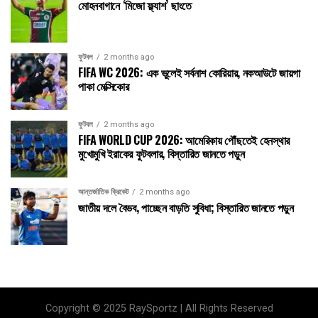
মোহনবাগানে ‘মিজো ফ্ল্যাশ’ ছাংতে
ফুটবল
2 months ago
FIFA WC 2026: এক ভুলেই সর্বনাশ কোরিয়ার, নকআউটে জায়গা
পাকা মেক্সিকোর
ফুটবল
2 months ago
FIFA WORLD CUP 2026: আমেরিকায় পৌঁছতেই হেনস্থার
মুখোমুখি ইরাকের ফুটবলার, বিস্তারিত জানতে পড়ুন
আন্তর্জাতিক ক্রিকেট
2 months ago
জাতীয় দলে বৈভব, পাচ্ছেন বাড়তি সুবিধা; বিস্তারিত জানতে পড়ুন
Copyright © 2025 RaySportz | All Rights Reserved