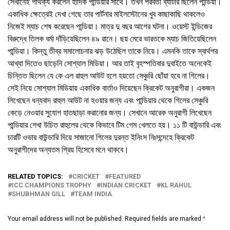
সেখানেই পার্থক্য করলেন হার্দিক পান্ডিয়ার সাথে। তখন পরবর্তী ব্যাটার ছিলেন পান্ডিয়া।
একাধিক ক্ষেত্রেই দেখা গেছে তার পার্টনার মাইলস্টোনের খুব কাছাকাছি থাকলেও
নিজেই ম্যাচ শেষ করেছেন পান্ডিয়া। মাত্র দু বছর আগের ঘটনা। ওয়েস্ট ইন্ডিজের
বিরুদ্ধে তিলক বর্মা দাঁড়িয়েছিলেন ৪৯ রানে। ছয় মেরে ভারতকে ম্যাচ জিতিয়েছিলেন
পান্ডিয়া। কিন্তু তীব্র সমালোচনার ঝড় উঠেছিল তাকে নিয়ে। এমনকি তাকে স্বার্থপর
আখ্যা দিতেও ছাড়েনি সোশ্যাল মিডিয়া। আর তাই বৃহস্পতিবার দুবাইতে অনেকেই
চিন্তিত ছিলেন যে কে এল রাহুল আউট হলে হয়তো সেঞ্চুরি ছোঁয়া হবে না গিলের।
সেই নিয়ে সোশ্যাল মিডিয়ায় একাধিক বার্তাও দিয়েছেন ক্রিকেট অনুরাগীরা। একজন
লিখেছেন ধন্যবাদ রাহুল আউট না হওয়ার জন্য এবং পান্ডিয়ার থেকে গিলের সেঞ্চুরি
কেড়ে নেওয়ার সুযোগ হাতছাড়া করানোর জন্য। সেখানে আরেক অনুরাগী লিখেছেন
পান্ডিয়ার শেখা উচিত রাহুলের থেকে কিভাবে টিম গেম খেলতে হয়। ১১ টি বাউন্ডারি এবং
চারটি ওভার বাউন্ডারি দিয়ে সাজানো গিলের দুরন্ত ইনিংস নিঃসন্দেহে ক্রিকেট
অনুরাগীদের অন্যতম প্রিয় হিসেবে মনে থাকবে।
RELATED TOPICS:
CRICKET
FEATURED
ICC CHAMPIONS TROPHY
INDIAN CRICKET
KL RAHUL
SHUBHMAN GILL
TEAM INDIA
Your email address will not be published.
Required fields are marked
*