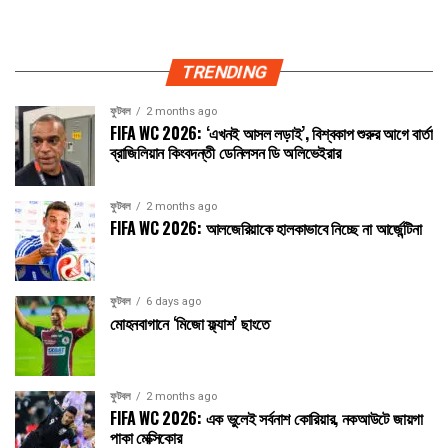
TRENDING
ফুটবল
2 months ago
FIFA WC 2026: ‘এখনই আসল লড়াই’, বিশ্বকাপ শুরুর আগে বার্তা
ব্রাজিলিয়ান কিংবদন্তী ডেনিলসন ডি অলিভেইরার
ফুটবল
2 months ago
FIFA WC 2026: আলজেরিয়াকে হালকাভাবে নিচ্ছে না আর্জেন্টিনা
ফুটবল
6 days ago
মোহনবাগানে ‘মিজো ফ্ল্যাশ’ ছাংতে
ফুটবল
2 months ago
FIFA WC 2026: এক ভুলেই সর্বনাশ কোরিয়ার, নকআউটে জায়গা
পাকা মেক্সিকোর