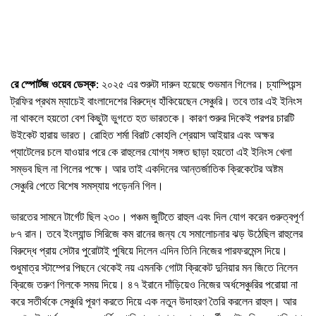
রে স্পোর্টজ ওয়েব ডেস্ক
: ২০২৫ এর শুরুটা দারুন হয়েছে শুভমান গিলের। চ্যাম্পিয়ন্স
ট্রফির প্রথম ম্যাচেই বাংলাদেশের বিরুদ্ধে হাঁকিয়েছেন সেঞ্চুরি। তবে তার এই ইনিংস
না থাকলে হয়তো বেশ কিছুটা ভুগতে হত ভারতকে। কারণ শুরুর দিকেই পরপর চারটি
উইকেট হারায় ভারত। রোহিত শর্মা বিরাট কোহলি শ্রেয়াস আইয়ার এবং অক্ষর
প্যাটেলের চলে যাওয়ার পরে কে রাহুলের যোগ্য সঙ্গত ছাড়া হয়তো এই ইনিংস খেলা
সম্ভব ছিল না গিলের পক্ষে। আর তাই একদিনের আন্তর্জাতিক ক্রিকেটের অষ্টম
সেঞ্চুরি পেতে বিশেষ সমস্যায় পড়েননি গিল।
ভারতের সামনে টার্গেট ছিল ২৩০। পঞ্চম জুটিতে রাহুল এবং দিল যোগ করেন গুরুত্বপূর্ণ
৮৭ রান। তবে ইংল্যান্ড সিরিজে কম রানের জন্য যে সমালোচনার ঝড় উঠেছিল রাহুলের
বিরুদ্ধে প্রায় সেটার পুরোটাই পুষিয়ে দিলেন এদিন তিনি নিজের পারফরমেন্স দিয়ে।
শুধুমাত্র স্টাম্পের পিছনে থেকেই নয় এমনকি গোটা ক্রিকেট দুনিয়ার মন জিতে নিলেন
ক্রিজে তরুণ গিলকে সময় দিয়ে। ৪৭ ইরানে দাঁড়িয়েও নিজের অর্ধসেঞ্চুরির পরোয়া না
করে সতীর্থকে সেঞ্চুরি পূরণ করতে দিয়ে এক নতুন উদাহরণ তৈরি করলেন রাহুল। আর