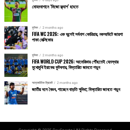
ফুটবল
6 days ago
মোহনবাগানে ‘মিজো ফ্ল্যাশ’ ছাংতে
ফুটবল
2 months ago
FIFA WC 2026: এক ভুলেই সর্বনাশ কোরিয়ার, নকআউটে জায়গা
পাকা মেক্সিকোর
ফুটবল
2 months ago
FIFA WORLD CUP 2026: আমেরিকায় পৌঁছতেই হেনস্থার
মুখোমুখি ইরাকের ফুটবলার, বিস্তারিত জানতে পড়ুন
আন্তর্জাতিক ক্রিকেট
2 months ago
জাতীয় দলে বৈভব, পাচ্ছেন বাড়তি সুবিধা; বিস্তারিত জানতে পড়ুন