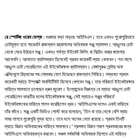
রে স্পোর্টজ ওয়েব ডেস্ক
: দরজায় কড়া নাড়ছে আইপিএল। তবে এখনও পুরোপুরিভাবে
চোটমুক্ত হতে পারেননি রাজস্থান রয়্যালসের অধিনায়ক সঞ্জু স্যামসন। আঙুলের চোট
থেকে সেরে উঠছেন সঞ্জু। এখনও পর্যন্ত উইকেট কিপিং বা ফিল্ডিং করার জায়গায়
আসেননি। আপাতত ব্যাটসম্যান হিসেবেই প্রথম কয়েকটি ম্যাচ খেলবেন। গত মাসে
আঙুলে চোট পেয়েছিলেন এই উইকেটরক্ষক ব্যাটসম্যান। বেঙ্গালুরুর সেন্টার অফ
এক্সিলেন্সে রিহ্যাবের পর সোমবার যোগ দিয়েছেন রাজস্থান শিবিরে। সম্ভবত প্রথম
কয়েকটি ম্যাচে ইম্প্যাক্ট সাবস্টিটিউট হিসেবে খেলবেন সঞ্জু। তার পরিবর্তে উইকেটরক্ষার
দায়িত্ব সামলাতে চলেছেন ধ্রুব জুরেল। ইংল্যান্ডের বিরুদ্ধে যে ম্যাচে আঙুলে চোট
পেয়েছিলেন ভারতীয় দলের উইকেটরক্ষক সঞ্জু, সেই ম্যাচেও সঞ্জুর পরিবর্তে
উইকেটরক্ষকের দায়িত্ব পালন করেছিলেন ধ্রব। আইপিএলের দলেও একই দায়িত্ব
তাঁর কাঁধে। সঞ্জু একটি ভিডিও পোস্ট করে বলেছেন, ‘তিন বা তার থেকে বেশি ম্যাচ
সময় লাগবে পুরোপুরি সুস্থ হতে। তবে দলে অনেক নেতা রয়েছে। প্রথম তিনটি
ম্যাচে রিয়ান অধিনায়কের দায়িত্ব সামলাবে।’ প্রসঙ্গত রিয়ান পরাগ প্রথমবারের জন্য
আইপিএলে অধিনায়কত্ব করবেন। পঞ্চম সর্বকনিষ্ঠ অধিনায়ক হিসেবে এই দায়িত্ব