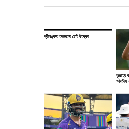
শ্রীলঙ্কায় শুভমনের চোট উদ্বেগ
বুমরাহর 
ভারতীয় দ