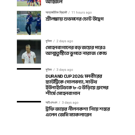
আইজল
আন্তর্জাতিক ক্রিকেট
11 hours ago
শ্রীলঙ্কায় শুভমনের চোট উদ্বেগ
ফুটবল
2 days ago
মোহনবাগানের বড় জয়ের পরেও
আত্মতুষ্টিতে ভুগতে নারাজ কোচ
ফুটবল
3 days ago
DURAND CUP 2026: মনবীরের
হ্যাটট্রিকে গোলবন্যা, সাউথ
ইউনাইটেডকে ৮-০ উড়িয়ে গ্রুপের
শীর্ষে মোহনবাগান
আইএসএল
3 days ago
ট্রফি জয়ের নীলনকশা নিয়ে শহরে
এলেন জেমি ম্যাকলারেন