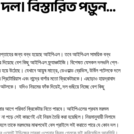
ল। বিস্তারিত পড়ুন…
ক সপ্তাহের জন্য বন্ধ হয়েছে আইপিএল। তবে আইপিএল সাময়িক বন্ধ
রে দিয়েছে বেশ কিছু আইপিএল ফ্র্যাঞ্চাইজি। বিশেষত যেসকল দলগুলি প্লে-
়ে উঠেছে। যেখানে আয়ুষ মাত্রে, ডেওয়াল্ড ব্রেভিস, উর্বিল পটেলকে দলে
্রিটোরিয়াস এবং নান্দ্রে বার্গার মতো ক্রিকেটারকে। এছাড়াও হায়দ্রাবাদ
হ অটলকে। যদিও নিয়মের ফাঁক দিয়েই, দল গুছিয়ে নিচ্ছে বেশ কিছু
লার আগে পরিবর্ত ক্রিকেটার নিতে পারবে। আইপিএলের প্রথম মরশুম
পড়ে সেই কারণেই এই নিয়ম তৈরি করা হয়েছিল। নিয়মানুযায়ী নিলামে
তাহলে তাকে মরশুমের মাঝপথেই বেস প্রাইসে সই করাতে পারে যে কোন দল।
পর ওয়েস্ট ইন্ডিজের তারকা ওপেনার ক্রিস গেলকে সই করিয়েছিল আরসিবি।