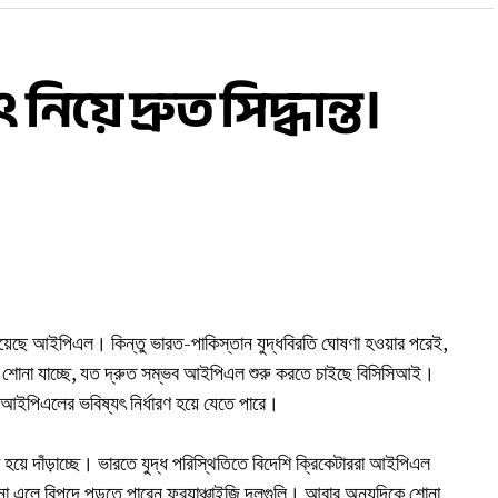
র শিরোপা জিতিয়েছেন। আন্তর্জাতিক অধ্যায় শেষ হলেও ক্রিকেটের সঙ্গ
ে নিজের অভিজ্ঞতা ভাগ করে নেওয়ার ইচ্ছার কথাও জানিয়েছেন ভারতের ২৭৮
়ে দ্রুত সিদ্ধান্ত।
য়েছে আইপিএল। কিন্তু ভারত-পাকিস্তান যুদ্ধবিরতি ঘোষণা হওয়ার পরেই,
েছে। শোনা যাচ্ছে, যত দ্রুত সম্ভব আইপিএল শুরু করতে চাইছে বিসিসিআই।
 আইপিএলের ভবিষ্যৎ নির্ধারণ হয়ে যেতে পারে।
়ে দাঁড়াচ্ছে। ভারতে যুদ্ধ পরিস্থিতিতে বিদেশি ক্রিকেটাররা আইপিএল
ে না এলে বিপদে পড়তে পারেন ফ্র‍্যাঞ্চাইজি দলগুলি। আবার অন্যদিকে শোনা