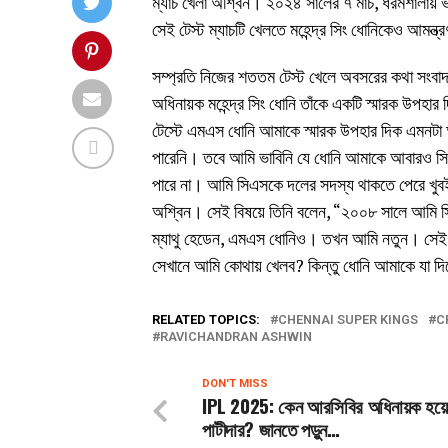
ম্যাচ খেলা অশ্বিন। ২০২৪ সালের ৭ মার্চ, ধরমশালায় ভ
সেই টেস্ট ম্যাচটি খেলতে মহেন্দ্র সিং ধোনিকেও আমন্
সম্প্রতি নিজের শততম টেস্ট খেলে অবসরের কথা সংবাদ
অধিনায়ক মহেন্দ্র সিং ধোনি তাঁকে একটি স্মারক উপহা
টেস্টে এমএস ধোনি আমাকে স্মারক উপহার দিক এমনটা
পারেনি। তবে আমি ভাবিনি যে ধোনি আমাকে আবারও সি
পারে না। আমি সিএসকে দলের সদস্য থাকতে পেরে খুব
অশ্বিন। সেই বিষয়ে তিনি বলেন, “২০০৮ সালে আমি সিএ
ম্যাথু হেডেন, এমএস ধোনিও। তখন আমি নতুন। সেই স
সেখানে আমি কোথায় খেলব? কিন্তু ধোনি আমাকে যা দি
RELATED TOPICS:
CHENNAI SUPER KINGS
C
RAVICHANDRAN ASHWIN
DON'T MISS
IPL 2025: কেন আরসিবির অধিনায়ক হয়
পাটীদার? জানতে পড়ুন…