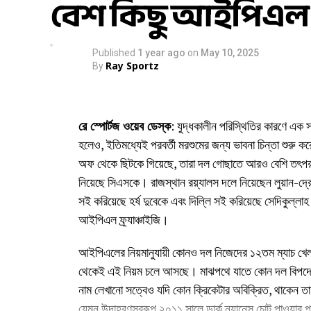
বেশ কিছু আইপিএল দ
Published
1 year ago
on
May 10, 2025
Ray Sportz
By
রে স্পোর্টজ ওয়েব ডেস্ক
: যুদ্ধকালীন পরিস্থিতির কারণে এ
হলেও, ইতিমধ্যেই পরবর্তী মরশুমের জন্য ভাবনা চিন্তা শুরু ক
অফ থেকে ছিটকে গিয়েছে, তারা দল গোছাতে আরও বেশি তৎপর হয
নিয়েছে সিএসকে। রাজস্থান রয়্যালস দলে নিয়েছেন লুয়ান-দ্রে প
সই করিয়েছে হর্ষ দুবেকে এবং দিল্লি সই করিয়েছে সেদিকুল্লা
আইপিএল ফ্র্যাঞ্চাইজি।
আইপিএলের নিয়মানুযায়ী কোনও দল নিজেদের ১২তম ম্যাচ খে
থেকেই এই নিয়ম চলে আসছে। মাঝপথে যাতে কোন দল বিপদে না 
নাম লেখানো সত্বেও যদি কোন ক্রিকেটার অবিক্রিত, থাকেন 
যেমন উদাহরণস্বরূপ ২০১১ সালে ডার্ক ন্যানেস চোট পাওয়ার 