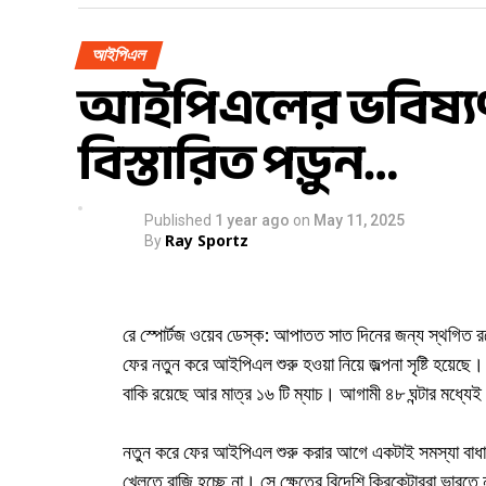
নিয়মিত খেলেছেন এবং ২০২৩-২৪ মরশুমে মুম্বইকে রঞ্জি ট্রফি
ছাড়ছেন না তিনি। আগামী প্রজন্মের ক্রিকেটারদের পাশে থেক
আইপিএল
আইপিএলের ভবিষ্যৎ নিয
নম্বর টেস্ট ক্রিকেটার।
বিস্তারিত পড়ুন…
Published
1 year ago
on
May 11, 2025
Ray Sportz
By
রে স্পোর্টজ ওয়েব ডেস্ক: আপাতত সাত দিনের জন্য স্থগিত র
ফের নতুন করে আইপিএল শুরু হওয়া নিয়ে জল্পনা সৃষ্টি হয়
বাকি রয়েছে আর মাত্র ১৬ টি ম্যাচ। আগামী ৪৮ ঘন্টার মধ্যেই
নতুন করে ফের আইপিএল শুরু করার আগে একটাই সমস্যা বাধা হয
খেলতে রাজি হচ্ছে না। সে ক্ষেত্রে বিদেশি ক্রিকেটাররা ভারত