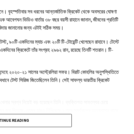
নে। বৃহস্পতিবার সব ধরনের আন্তর্জাতিক ক্রিকেট থেকে অবসরের ঘোষণা
এক আবেগঘন ভিডিও বার্তায় ৩৮ বছর বয়সী রাহানে জানান, জীবনের প্রতিটি
বিদায় জানানোর জন্য এটাই সঠিক সময়।
ট, ৯০টি একদিনের ম্যাচ এবং ২০টি টি-টোয়েন্টি খেলেছেন রাহানে। টেস্টে
কদিনের ক্রিকেটে তাঁর সংগ্রহ ২৯৬২ রান, রয়েছে তিনটি শতরান। টি-
ঃসন্দেহে ২০২০-২১ সালের অস্ট্রেলিয়া সফর। বিরাট কোহলির অনুপস্থিতিতে
বধানে টেস্ট সিরিজ জিতেছিলেন তিনি। সেই সাফল্য ভারতীয় ক্রিকেট
ায়ে খেলার স্বপ্ন নিয়েই বড় হয়েছেন তিনি। ব্যক্তিগত সাফল্যের চেয়ে
 যেমন জয় দিয়েছে, তেমন হারও শিখিয়েছে। তবে সমর্থকদের ভালোবাসার কাছে
TINUE READING
ছিলেন রাহানে। এরপর জাতীয় দলে আর সুযোগ না পেলেও ঘরোয়া ক্রিকেটে