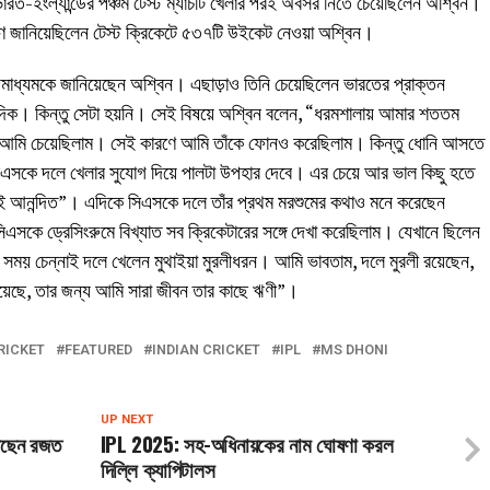
ারত-ইংল্যান্ডের পঞ্চম টেস্ট ম্যাচটি খেলার পরই অবসর নিতে চেয়েছিলেন অশ্বিন।
ত্রণ জানিয়েছিলেন টেস্ট ক্রিকেটে ৫৩৭টি উইকেট নেওয়া অশ্বিন।
মাধ্যমকে জানিয়েছেন অশ্বিন। এছাড়াও তিনি চেয়েছিলেন ভারতের প্রাক্তন
র দিক। কিন্তু সেটা হয়নি। সেই বিষয়ে অশ্বিন বলেন, “ধরমশালায় আমার শততম
 আমি চেয়েছিলাম। সেই কারণে আমি তাঁকে ফোনও করেছিলাম। কিন্তু ধোনি আসতে
এসকে দলে খেলার সুযোগ দিয়ে পালটা উপহার দেবে। এর চেয়ে আর ভাল কিছু হতে
ই আনন্দিত”। এদিকে সিএসকে দলে তাঁর প্রথম মরশুমের কথাও মনে করেছেন
সকে ড্রেসিংরুমে বিখ্যাত সব ক্রিকেটারের সঙ্গে দেখা করেছিলাম। যেখানে ছিলেন
ময় চেন্নাই দলে খেলেন মুথাইয়া মুরলীধরন। আমি ভাবতাম, দলে মুরলী রয়েছেন,
য়েছে, তার জন্য আমি সারা জীবন তার কাছে ঋণী”।
RICKET
FEATURED
INDIAN CRICKET
IPL
MS DHONI
UP NEXT
েছেন রজত
IPL 2025: সহ-অধিনায়কের নাম ঘোষণা করল
দিল্লি ক্যাপিটালস