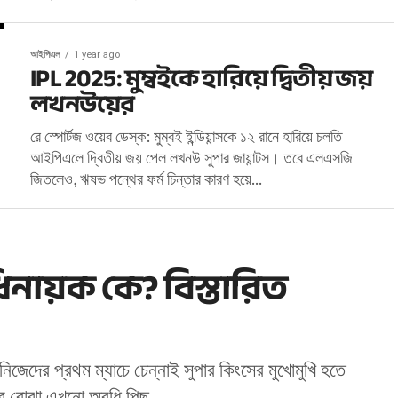
আইপিএল
1 year ago
IPL 2025: মুম্বইকে হারিয়ে দ্বিতীয় জয়
লখনউয়ের
রে স্পোর্টজ ওয়েব ডেস্ক: মুম্বই ইন্ডিয়ান্সকে ১২ রানে হারিয়ে চলতি
আইপিএলে দ্বিতীয় জয় পেল লখনউ সুপার জায়ান্টস। তবে এলএসজি
জিতলেও, ঋষভ পন্থের ফর্ম চিন্তার কারণ হয়ে...
িনায়ক কে? বিস্তারিত
জেদের প্রথম ম্যাচে চেন্নাই সুপার কিংসের মুখোমুখি হতে
্তির বোঝা এখনো অবধি পিছু...