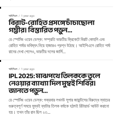
আইপিএল
1 year ago
বিরাট-রোহিত প্রসঙ্গে চাঁচাছোলা
গম্ভীর। বিস্তারিত পড়ুন…
রে স্পোর্টজ ওয়েব ডেস্ক: সম্প্রতি ভারতীয় ক্রিকেটে বিরাট কোহলি এবং
রোহিত শর্মার ভবিষ্যৎ নিয়ে হাজারও প্রশ্ন উঠছে। আইপিএলে রোহিত শর্মা
রানের দেখা পেলেও, ভারতীয় দলের জার্সি...
আইপিএল
1 year ago
IPL 2025: মাঝপথে তিলককে তুলে
নেওয়ার ব্যাখ্যা দিল মুম্বই শিবির।
জানতে পড়ুন…
রে স্পোর্টজ ওয়েব ডেস্ক: শুক্রবার লখনউ সুপার জায়ান্টসের বিরুদ্ধে ম্যাচের
গুরুত্বপূর্ণ সময়ে মুম্বই ব্যাটার তিলক বর্মাকে হঠাৎই রিটায়ার্ড আউট করানো
হয়। তখন তাঁর রান ছিল ২৩...