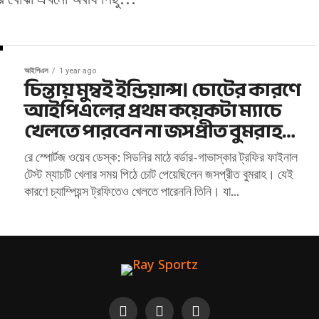
আইপিএল
1 year ago
চিন্তায় মুম্বই ইন্ডিয়ান্স। চোটের কারণে
আইপিএলের প্রথম কয়েকটা ম্যাচে
খেলতে পারবেন না জসপ্রীত বুমরাহ…
রে স্পোর্টজ ওয়েব ডেস্ক: সিডনির মাঠে বর্ডার-গাভাস্কার ট্রফির ফাইনাল
টেস্ট ম্যাচটি খেলার সময় পিঠে চোট পেয়েছিলেন জসপ্রীত বুমরাহ। যেই
কারণে চ্যাম্পিয়ন্স ট্রফিতেও খেলতে পারেননি তিনি। যা...