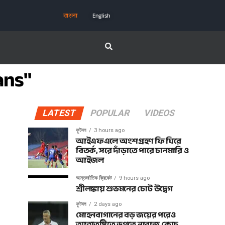
বাংলা
English
ans"
LATEST
POPULAR
VIDEOS
ফুটবল
3 hours ago
আইএফএলে অংশগ্রহণ ফি ঘিরে
বিতর্ক, সরে দাঁড়াতে পারে চানমারি ও
আইজল
আন্তর্জাতিক ক্রিকেট
9 hours ago
শ্রীলঙ্কায় শুভমনের চোট উদ্বেগ
ফুটবল
2 days ago
মোহনবাগানের বড় জয়ের পরেও
আত্মতুষ্টিতে ভুগতে নারাজ কোচ