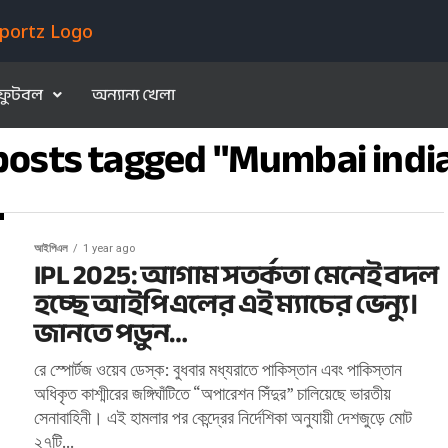
ফুটবল
অন্যান্য খেলা
 posts tagged "Mumbai indi
আইপিএল
1 year ago
IPL 2025: আগাম সতর্কতা মেনেই বদল
হচ্ছে আইপিএলের এই ম্যাচের ভেন্যু।
জানতে পড়ুন…
রে স্পোর্টজ ওয়েব ডেস্ক: বুধবার মধ্যরাতে পাকিস্তান এবং পাকিস্তান
অধিকৃত কাশ্মীরের জঙ্গিঘাঁটিতে “অপারেশন সিঁদুর” চালিয়েছে ভারতীয়
সেনাবাহিনী। এই হামলার পর কেন্দ্রের নির্দেশিকা অনুযায়ী দেশজুড়ে মোট
২৭টি...