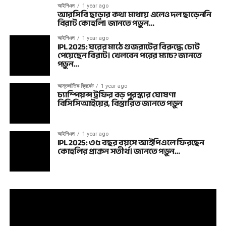
আইপিএল
1 year ago
আরসিবি ছাড়ার কথা মাথায় এলেও দল ছাড়েননি
বিরাট কোহলি। জানতে পড়ুন…
আইপিএল
1 year ago
IPL 2025: ঘরের মাঠে গুজরাটের বিরুদ্ধে চোট
পেয়েছেন বিরাট। খেলবেন পরের ম্যাচ? জানতে
পড়ুন…
আন্তর্জাতিক ক্রিকেট
1 year ago
চ্যাম্পিয়ন্স ট্রফির বড় পুরস্কার ঘোষণা
বিসিসিআইয়ের, বিস্তারিত জানতে পড়ুন
আইপিএল
1 year ago
IPL 2025: ৩৫ বছর বয়সে আইপিএলে ফিরছেন
কোহলির প্রাক্তন সতীর্থ। জানতে পড়ুন…