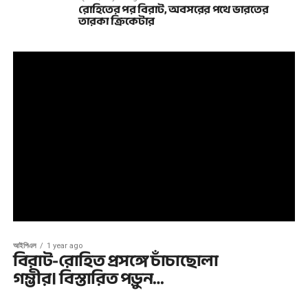
রোহিতের পর বিরাট, অবসরের পথে ভারতের
তারকা ক্রিকেটার
আইপিএল
1 year ago
বিরাট-রোহিত প্রসঙ্গে চাঁচাছোলা
গম্ভীর। বিস্তারিত পড়ুন…