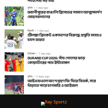
নর্থইস্টের বড় জয়
ফুটবল
1 day ago
ভবানীপুরের বাঙালি ব্রিগেডের সামনে আত্মসমর্পণ
মোহনবাগানের
ক্রিকেট
1 day ago
শ্রীলঙ্কা ক্রিকেট একাদশের বিরুদ্ধে প্রস্তুতি ম্যাচেও
চাপে ভারত
ইস্টবেঙ্গল
1 day ago
DURAND CUP 2026: পাঁচ গোলের ঝড়ে
কোয়ার্টারের পথে ইস্টবেঙ্গল
ফুটবল
2 days ago
আইএফএলে অংশগ্রহণ ফি ঘিরে বিতর্ক, সরে
দাঁড়াতে পারে চানমারি ও আইজল