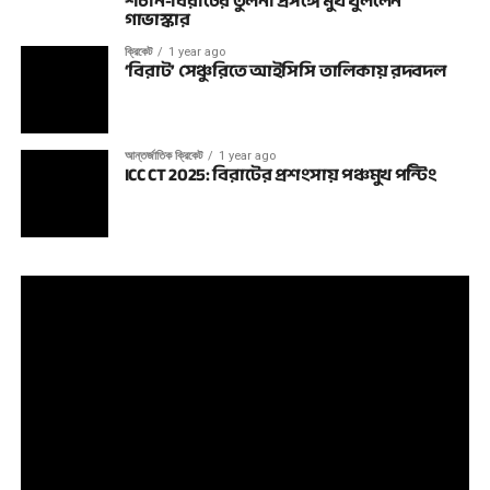
শচীন-বিরাটের তুলনা প্রসঙ্গে মুখ খুললেন
গাভাস্কার
ক্রিকেট
1 year ago
‘বিরাট’ সেঞ্চুরিতে আইসিসি তালিকায় রদবদল
আন্তর্জাতিক ক্রিকেট
1 year ago
ICC CT 2025: বিরাটের প্রশংসায় পঞ্চমুখ পন্টিং