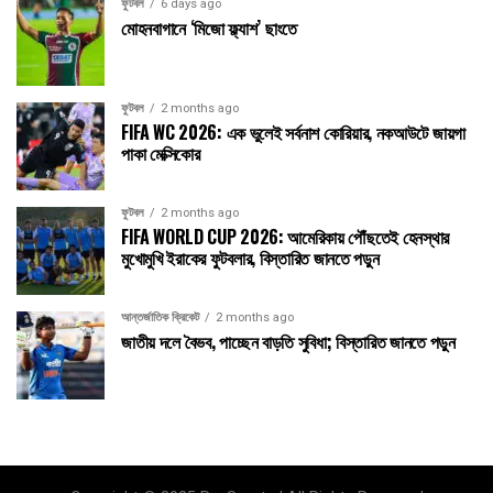
ফুটবল
6 days ago
মোহনবাগানে ‘মিজো ফ্ল্যাশ’ ছাংতে
ফুটবল
2 months ago
FIFA WC 2026: এক ভুলেই সর্বনাশ কোরিয়ার, নকআউটে জায়গা
পাকা মেক্সিকোর
ফুটবল
2 months ago
FIFA WORLD CUP 2026: আমেরিকায় পৌঁছতেই হেনস্থার
মুখোমুখি ইরাকের ফুটবলার, বিস্তারিত জানতে পড়ুন
আন্তর্জাতিক ক্রিকেট
2 months ago
জাতীয় দলে বৈভব, পাচ্ছেন বাড়তি সুবিধা; বিস্তারিত জানতে পড়ুন