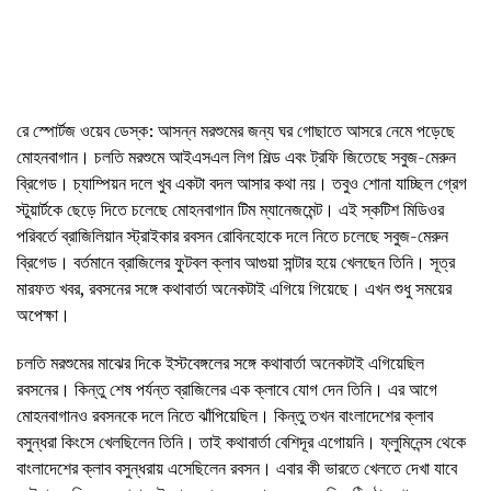
রে স্পোর্টজ ওয়েব ডেস্ক: আসন্ন মরশুমের জন্য ঘর গোছাতে আসরে নেমে পড়েছে
মোহনবাগান। চলতি মরশুমে আইএসএল লিগ শিল্ড এবং ট্রফি জিতেছে সবুজ-মেরুন
ব্রিগেড। চ্যাম্পিয়ন দলে খুব একটা বদল আসার কথা নয়। তবুও শোনা যাচ্ছিল গ্রেগ
স্টুয়ার্টকে ছেড়ে দিতে চলেছে মোহনবাগান টিম ম্যানেজমেন্ট। এই স্কটিশ মিডিওর
পরিবর্তে ব্রাজিলিয়ান স্ট্রাইকার রবসন রোবিনহোকে দলে নিতে চলেছে সবুজ-মেরুন
ব্রিগেড। বর্তমানে ব্রাজিলের ফুটবল ক্লাব আগুয়া সান্টার হয়ে খেলছেন তিনি। সূত্র
মারফত খবর, রবসনের সঙ্গে কথাবার্তা অনেকটাই এগিয়ে গিয়েছে। এখন শুধু সময়ের
অপেক্ষা।
চলতি মরশুমের মাঝের দিকে ইস্টবেঙ্গলের সঙ্গে কথাবার্তা অনেকটাই এগিয়েছিল
রবসনের। কিন্তু শেষ পর্যন্ত ব্রাজিলের এক ক্লাবে যোগ দেন তিনি। এর আগে
মোহনবাগানও রবসনকে দলে নিতে ঝাঁপিয়েছিল। কিন্তু তখন বাংলাদেশের ক্লাব
বসুন্ধরা কিংসে খেলছিলেন তিনি। তাই কথাবার্তা বেশিদূর এগোয়নি। ফ্লুমিনেন্স থেকে
বাংলাদেশের ক্লাব বসুন্ধরায় এসেছিলেন রবসন। এবার কী ভারতে খেলতে দেখা যাবে