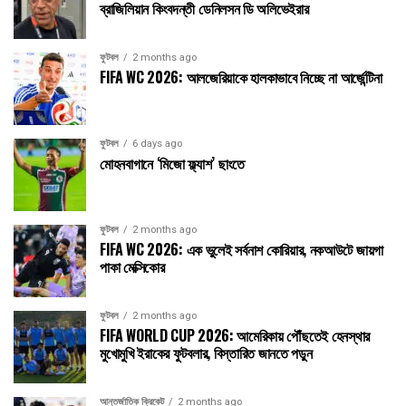
ব্রাজিলিয়ান কিংবদন্তী ডেনিলসন ডি অলিভেইরার
ফুটবল
2 months ago
FIFA WC 2026: আলজেরিয়াকে হালকাভাবে নিচ্ছে না আর্জেন্টিনা
ফুটবল
6 days ago
মোহনবাগানে ‘মিজো ফ্ল্যাশ’ ছাংতে
ফুটবল
2 months ago
FIFA WC 2026: এক ভুলেই সর্বনাশ কোরিয়ার, নকআউটে জায়গা
পাকা মেক্সিকোর
ফুটবল
2 months ago
FIFA WORLD CUP 2026: আমেরিকায় পৌঁছতেই হেনস্থার
মুখোমুখি ইরাকের ফুটবলার, বিস্তারিত জানতে পড়ুন
আন্তর্জাতিক ক্রিকেট
2 months ago