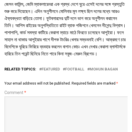
জেসন কামিন্স, জেমি ম্যাকলারেনরা এক প্রস্থ দেশে ঘুরে এসেই দলের সঙ্গে প্রস্তুতি
শুরু করে দিয়েছেন। এদিন অনুশীলনে মোলিনার মূল লক্ষ্য ছিল দলের মধ্যে আরও
ঐক্যবদ্ধতা বাড়িয়ে তোলা। ফুটবলারদের দুটি দলে ভাগ করে অনুশীলন করালেন
তিনি। আশিস রাইয়ের অনুপস্থিতিতে রাইট ব্যাক পজিশনে খেললেন দীপেন্দু বিশ্বাস।
পাশাপাশি, কার্ড সমস্যা কাটিয়ে কেরালা ম্যাচে মাঠে ফিরতে চলেছেন আপুইয়া। ফলে
সাহাল না থাকায় আপুইয়ার পাশে দীপক টাংরির খেলার সম্ভবনাই বেশি। আক্রমণে চার
বিদেশিকে ঘুরিয়ে ফিরিয়ে ব্যবহার করলেন বাগান কোচ৷ এখন দেখার কেরালা ব্লাস্টার্সকে
হারিয়ে তিন পয়েন্ট ছিনিয়ে নিতে পারে কিনা সবুজ-মেরুন ব্রিগেড।
RELATED TOPICS:
FEATURED
FOOTBALL
MOHUN BAGAN
Your email address will not be published.
Required fields are marked
*
Comment
*