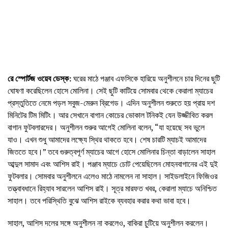
রে স্পোর্টজ ওয়েব ডেস্ক:
ঘরের মাঠে পঞ্জাব এফসিকে হারিয়ে অনুশীলনে চার দিনের ছুটি
ঘোষণা করেছিলেন হোসে মোলিনা। সেই ছুটি কাটিয়ে সোমবার থেকে কেরালা ম্যাচের
প্রস্তুতিতে নেমে পড়ল সবুজ-মেরুন ব্রিগেড। এদিন অনুশীলন শুরুতে হয় প্রায় দশ
মিনিটের টিম মিটিং। আর সেখানে বাগান কোচের ভোকাল টনিকই যেন উজ্জীবিত করল
বাগান ফুটবলারদের। অনুশীলন শুরুর আগেই মোলিনা বলেন, “যা হয়েছে সব ভুলে
যাও। এখন শুধু আমাদের লক্ষ্যে স্থির থাকতে হবে। শেষ চারটি ম্যাচই আমাদের
জিততে হবে।” তবে গুরুত্বপূর্ণ ম্যাচের আগে হোসে মোলিনার চিন্তা বাড়ালেন সাহাল
আব্দুল সামাদ এবং আশিস রাই। পঞ্জাব ম্যাচে চোট পেয়েছিলেন মোহনবাগানের এই দুই
ফুটবলার। সোমবার অনুশীলনে এলেও মাঠে নামলেন না সাহাল। সাইডলাইনে ফিজিওর
তত্ত্বাবধানে রিহ্যাব সারলেন আশিস রাই। সূত্র মারফত খবর, কেরালা ম্যাচে অনিশ্চিত
সাহাল। তবে পরিস্থিতি বুঝে আশিস রাইকে ব্যবহার করার কথা ভাবা হবে।
সাহাল, আশিস দলের সঙ্গে অনুশীলন না করলেও, বাকিরা চুটিয়ে অনুশীলন করলেন।