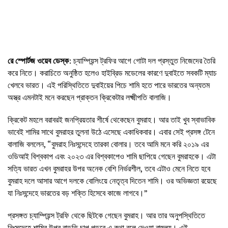
রে স্পোর্টজ ওয়েব ডেস্ক
: চ্যাম্পিয়ন্স ট্রফির আগে গোটা দল প্রস্তুত নিজেদের তৈরি
করে নিতে। করাচিতে অনুষ্ঠিত হলেও হাইব্রিড মডেলের কারণে দুবাইতে সবকটি ম্যাচ
খেলবে ভারত। এই পরিস্থিতিতে দুবাইয়ের পিচে শামি হতে পারে ভারতের অন্যতম
অস্ত্র এমনটাই মনে করছেন প্রাক্তন ক্রিকেটার লক্ষ্মীপতি বালাজি।
ক্রিকেট মহলে বরাবরই জনপ্রিয়তার শীর্ষে থেকেছেন বুমরাহ। আর তাই খুব স্বাভাবিক
ভাবেই শামির সাথে বুমরাহর তুলনা উঠে এসেছে একাধিকবার। এবার সেই প্রসঙ্গ টেনে
বালাজি বললেন, “বুমরাহ নিঃসন্দেহে তারকা বোলার। তবে আমি মনে করি ২০১৯ এর
ওডিআই বিশ্বকাপ এবং ২০২৩ এর বিশ্বকাপেও শামি ছাপিয়ে গেছেন বুমরাহকে। এটা
সত্যি ভারত এখন বুমরাহর উপর অনেক বেশি নির্ভরশীল, তবে এটাও মেনে নিতে হবে
বুমরাহ দলে আসার আগে দলকে বোলিংয়ে নেতৃত্ব দিতেন শামি। ওর অভিজ্ঞতা রয়েছে
যা নিঃসন্দেহে ভারতের বড় শক্তি হিসেবে কাজে লাগবে।”
প্রসঙ্গত চ্যাম্পিয়ন্স ট্রফি থেকে ছিটকে গেছেন বুমরাহ। আর তার অনুপস্থিতিতে
নিঃসন্দেহে শামির উপর বাড়তি চাপ পড়বে এ কথা বলে দেওয়া বাহুল্য। এই