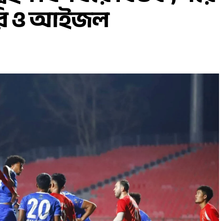
মারি ও আইজল