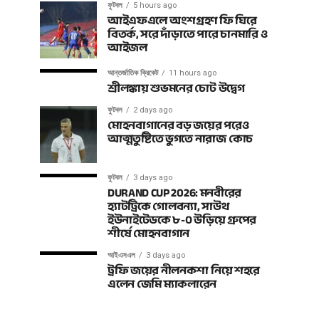
ফুটবল
5 hours ago
আইএফএলে অংশগ্রহণ ফি ঘিরে
বিতর্ক, সরে দাঁড়াতে পারে চানমারি ও
আইজল
আন্তর্জাতিক ক্রিকেট
11 hours ago
শ্রীলঙ্কায় শুভমনের চোট উদ্বেগ
ফুটবল
2 days ago
মোহনবাগানের বড় জয়ের পরেও
আত্মতুষ্টিতে ভুগতে নারাজ কোচ
ফুটবল
3 days ago
DURAND CUP 2026: মনবীরের
হ্যাটট্রিকে গোলবন্যা, সাউথ
ইউনাইটেডকে ৮-০ উড়িয়ে গ্রুপের
শীর্ষে মোহনবাগান
আইএসএল
3 days ago
ট্রফি জয়ের নীলনকশা নিয়ে শহরে
এলেন জেমি ম্যাকলারেন