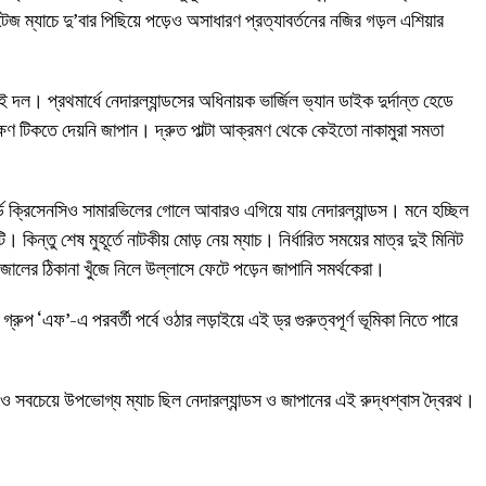
েজ ম্যাচে দু’বার পিছিয়ে পড়েও অসাধারণ প্রত্যাবর্তনের নজির গড়ল এশিয়ার
 দল। প্রথমার্ধে নেদারল্যান্ডসের অধিনায়ক ভার্জিল ভ্যান ডাইক দুর্দান্ত হেডে
ষণ টিকতে দেয়নি জাপান। দ্রুত পাল্টা আক্রমণ থেকে কেইতো নাকামুরা সমতা
ার্ড ক্রিসেনসিও সামারভিলের গোলে আবারও এগিয়ে যায় নেদারল্যান্ডস। মনে হচ্ছিল
 কিন্তু শেষ মুহূর্তে নাটকীয় মোড় নেয় ম্যাচ। নির্ধারিত সময়ের মাত্র দুই মিনিট
জালের ঠিকানা খুঁজে নিলে উল্লাসে ফেটে পড়েন জাপানি সমর্থকেরা।
গ্রুপ ‘এফ’-এ পরবর্তী পর্বে ওঠার লড়াইয়ে এই ড্র গুরুত্বপূর্ণ ভূমিকা নিতে পারে
ও সবচেয়ে উপভোগ্য ম্যাচ ছিল নেদারল্যান্ডস ও জাপানের এই রুদ্ধশ্বাস দ্বৈরথ।