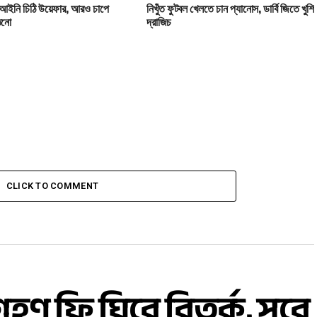
আইনি চিঠি উয়েফার, আরও চাপে
নিখুঁত ফুটবল খেলতে চান প্যানোস, ডার্বি জিতে খুশি
িনো
দ্রাজিচ
CLICK TO COMMENT
 ফি ঘিরে বিতর্ক, সরে