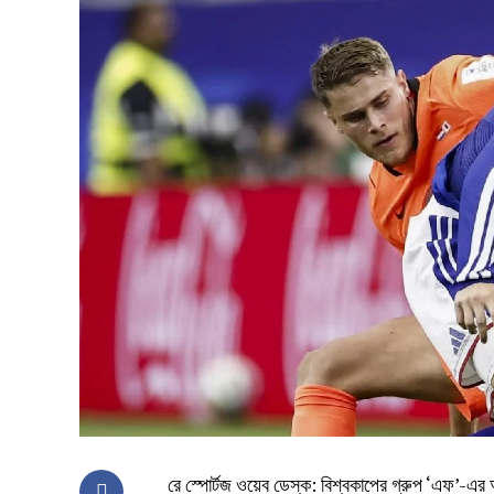
রে স্পোর্টজ ওয়েব ডেস্ক: বিশ্বকাপের গ্রুপ ‘এফ’-এর অন