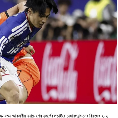
্যতম আকর্ষণীয় ম্যাচে শেষ মুহূর্তের লড়াইয়ে নেদারল্যান্ডসের বিরুদ্ধে ২-২