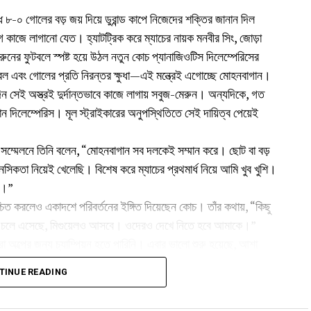
ে ৮-০ গোলের বড় জয় দিয়ে ডুরান্ড কাপে নিজেদের শক্তির জানান দিল
াজে লাগানো যেত। হ্যাটট্রিক করে ম্যাচের নায়ক মনবীর সিং, জোড়া
ুনের ফুটবলে স্পষ্ট হয়ে উঠল নতুন কোচ প্যানাজিওটিস দিলেম্পেরিসের
টবল এবং গোলের প্রতি নিরন্তর ক্ষুধা—এই মন্ত্রেই এগোচ্ছে মোহনবাগান।
সেই অস্ত্রই দুর্দান্তভাবে কাজে লাগায় সবুজ-মেরুন। অন্যদিকে, গত
ান দিলেম্পেরিস। মূল স্ট্রাইকারের অনুপস্থিতিতে সেই দায়িত্ব পেয়েই
 সম্মেলনে তিনি বলেন, “মোহনবাগান সব দলকেই সম্মান করে। ছোট বা বড়
 নিয়েই খেলেছি। বিশেষ করে ম্যাচের প্রথমার্ধ নিয়ে আমি খুব খুশি।
বে।”
চিত করলেও একাদশে পরিবর্তনের ইঙ্গিত দিয়েছেন কোচ। তাঁর কথায়, “কিছু
েন চলে এসেছে, মিগুয়েলও আসবে। ওদেরও দেখে নিতে হবে আমাকে।”
 অল্পের জন্য চ্যাম্পিয়ন হতে পারিনি। এবার ভালো শুরু হয়েছে, আশা
ন নিয়েও প্রশ্ন ওঠে। হাসিমুখে জানান, সেটি ছিল তাঁর ছোট ছেলের
TINUE READING