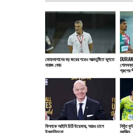
মোহনবাগানের বড় জয়ের পরেও আত্মতুষ্টিতে ভুগতে
DURAND 
নারাজ কোচ
গোলবন্য
গ্রুপের 
ফিফাকে আইনি চিঠি উয়েফার, আরও চাপে
নিখুঁত ফু
ইনফান্তিনো
দ্রাজিচ