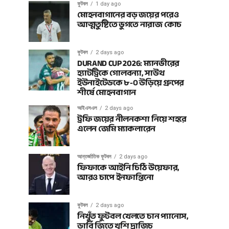
ফুটবল
1 day ago
মোহনবাগানের বড় জয়ের পরেও
আত্মতুষ্টিতে ভুগতে নারাজ কোচ
ফুটবল
2 days ago
DURAND CUP 2026: ম্যানভীরের
হ্যাটট্রিকে গোলবন্যা, সাউথ
ইউনাইটেডকে ৮-০ উড়িয়ে গ্রুপের
শীর্ষে মোহনবাগান
আইএসএল
2 days ago
ট্রফি জয়ের নীলনকশা নিয়ে শহরে
এলেন জেমি ম্যাকলারেন
আন্তর্জাতিক ফুটবল
2 days ago
ফিফাকে আইনি চিঠি উয়েফার,
আরও চাপে ইনফান্তিনো
ফুটবল
2 days ago
নিখুঁত ফুটবল খেলতে চান প্যানোস,
ডার্বি জিতে খুশি দ্রাজিচ