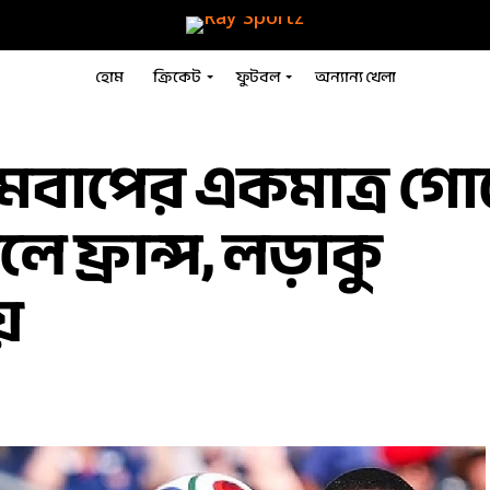
হোম
ক্রিকেট
ফুটবল
অন্যান্য খেলা
এমবাপের একমাত্র গো
ে ফ্রান্স, লড়াকু
য়