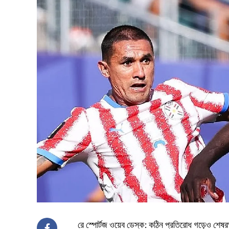
রে স্পোর্টজ ওয়েব ডেস্ক: কঠিন প্রতিরোধ গড়েও শেষরক