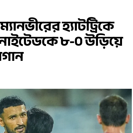
যানভীরের হ্যাটট্রিকে
নাইটেডকে ৮-০ উড়িয়ে
বাগান