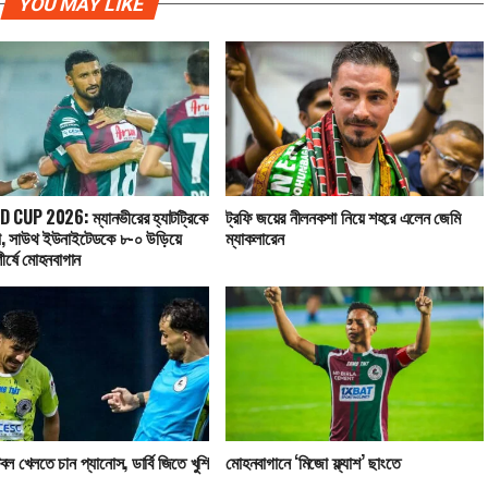
YOU MAY LIKE
CUP 2026: ম্যানভীরের হ্যাটট্রিকে
ট্রফি জয়ের নীলনকশা নিয়ে শহরে এলেন জেমি
া, সাউথ ইউনাইটেডকে ৮-০ উড়িয়ে
ম্যাকলারেন
শীর্ষে মোহনবাগান
টবল খেলতে চান প্যানোস, ডার্বি জিতে খুশি
মোহনবাগানে ‘মিজো ফ্ল্যাশ’ ছাংতে