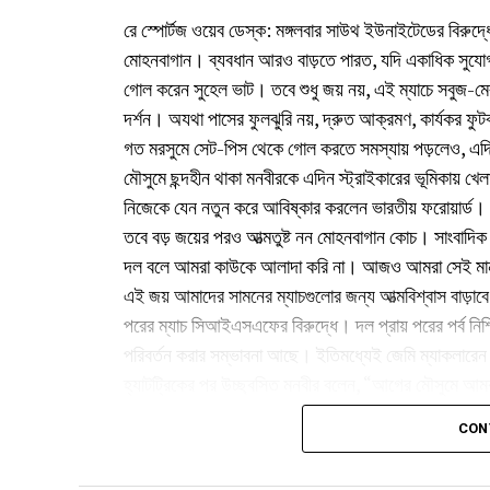
রে স্পোর্টজ ওয়েব ডেস্ক: মঙ্গলবার সাউথ ইউনাইটেডের বিরুদ্ধ
মোহনবাগান। ব্যবধান আরও বাড়তে পারত, যদি একাধিক সুযোগ ক
গোল করেন সুহেল ভাট। তবে শুধু জয় নয়, এই ম্যাচে সবুজ-মের
দর্শন। অযথা পাসের ফুলঝুরি নয়, দ্রুত আক্রমণ, কার্যকর ফু
গত মরসুমে সেট-পিস থেকে গোল করতে সমস্যায় পড়লেও, এদিন 
মৌসুমে ছন্দহীন থাকা মনবীরকে এদিন স্ট্রাইকারের ভূমিকায় খেল
নিজেকে যেন নতুন করে আবিষ্কার করলেন ভারতীয় ফরোয়ার্ড।
তবে বড় জয়ের পরও আত্মতুষ্ট নন মোহনবাগান কোচ। সাংবাদিক
দল বলে আমরা কাউকে আলাদা করি না। আজও আমরা সেই মানসিকতা
এই জয় আমাদের সামনের ম্যাচগুলোর জন্য আত্মবিশ্বাস বাড়া
পরের ম্যাচ সিআইএসএফের বিরুদ্ধে। দল প্রায় পরের পর্ব নিশ্
পরিবর্তন করার সম্ভাবনা আছে। ইতিমধ্যেই জেমি ম্যাকলার
হ্যাটট্রিকের পর উচ্ছ্বসিত মনবীর বলেন, “আগের মৌসুমে আমরা
করছি ভালো ফল করব।” প্রথম গোলের পর তাঁর বিশেষ সেলিব্রেশ
CON
উদ্দেশে ভালোবাসার প্রকাশ।