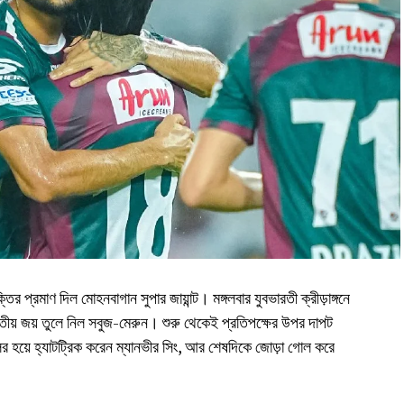
তির প্রমাণ দিল মোহনবাগান সুপার জায়ান্ট। মঙ্গলবার যুবভারতী ক্রীড়াঙ্গনে
ীয় জয় তুলে নিল সবুজ-মেরুন। শুরু থেকেই প্রতিপক্ষের উপর দাপট
দলের হয়ে হ্যাটট্রিক করেন ম্যানভীর সিং, আর শেষদিকে জোড়া গোল করে