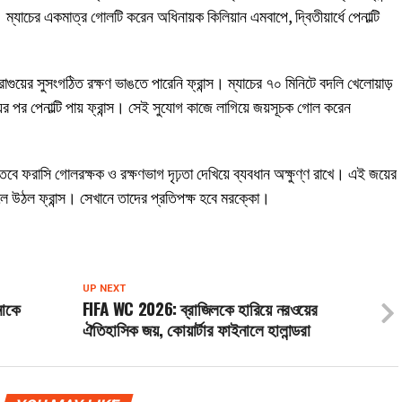
ম্যাচের একমাত্র গোলটি করেন অধিনায়ক কিলিয়ান এমবাপে, দ্বিতীয়ার্ধে পেনাল্টি
গুয়ের সুসংগঠিত রক্ষণ ভাঙতে পারেনি ফ্রান্স। ম্যাচের ৭০ মিনিটে বদলি খেলোয়াড়
র পর পেনাল্টি পায় ফ্রান্স। সেই সুযোগ কাজে লাগিয়ে জয়সূচক গোল করেন
ুয়ে, তবে ফরাসি গোলরক্ষক ও রক্ষণভাগ দৃঢ়তা দেখিয়ে ব্যবধান অক্ষুণ্ণ রাখে। এই জয়ের
নালে উঠল ফ্রান্স। সেখানে তাদের প্রতিপক্ষ হবে মরক্কো।
UP NEXT
নাকে
FIFA WC 2026: ব্রাজিলকে হারিয়ে নরওয়ের
ঐতিহাসিক জয়, কোয়ার্টার ফাইনালে হালান্ডরা