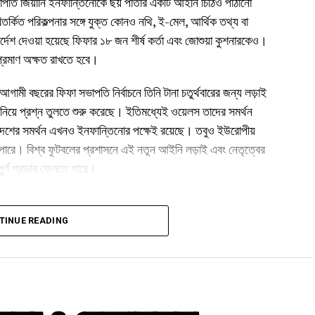
ভাপতি জিয়ানি ইনফান্তিনোকে ছয় পাতার একটি আইনি চিঠিও পাঠানো
বিতর্কিত পরিকল্পনার সঙ্গে যুক্ত কোনও নথি, ই-মেল, আর্থিক তথ্য বা
্দেশ দেওয়া হয়েছে ফিফার ১৮ জন শীর্ষ কর্তা এবং জোশুয়া কুশনারকেও।
প্রমাণ অক্ষত রাখতে হবে।
গামী বছরের ফিফা সভাপতি নির্বাচনে তিনি টানা চতুর্থবারের জন্য লড়াই
িয়ে প্রশ্ন তুলতে শুরু করেছে। ইতিমধ্যেই ওয়েলস তাদের সমর্থন
দেশের সমর্থন এখনও ইনফান্তিনোর পক্ষেই রয়েছে। তবুও ইউরোপীয়
ঠতে পারে। বিশ্ব ফুটবলের প্রশাসনে এই নতুন আইনি লড়াই এবং নেতৃত্বের
ূর্ণ প্রভাব ফেলতে পারে।
TINUE READING