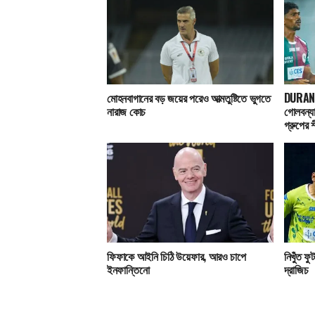
মোহনবাগানের বড় জয়ের পরেও আত্মতুষ্টিতে ভুগতে
DURAND 
নারাজ কোচ
গোলবন্য
গ্রুপের 
ফিফাকে আইনি চিঠি উয়েফার, আরও চাপে
নিখুঁত ফু
ইনফান্তিনো
দ্রাজিচ