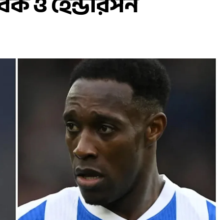
ক ও হেন্ডারসন