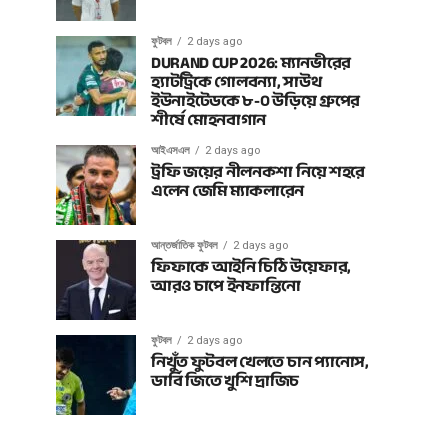
ফুটবল
2 days ago
DURAND CUP 2026: ম্যানভীরের
হ্যাটট্রিকে গোলবন্যা, সাউথ
ইউনাইটেডকে ৮-০ উড়িয়ে গ্রুপের
শীর্ষে মোহনবাগান
আইএসএল
2 days ago
ট্রফি জয়ের নীলনকশা নিয়ে শহরে
এলেন জেমি ম্যাকলারেন
আন্তর্জাতিক ফুটবল
2 days ago
ফিফাকে আইনি চিঠি উয়েফার,
আরও চাপে ইনফান্তিনো
ফুটবল
2 days ago
নিখুঁত ফুটবল খেলতে চান প্যানোস,
ডার্বি জিতে খুশি দ্রাজিচ