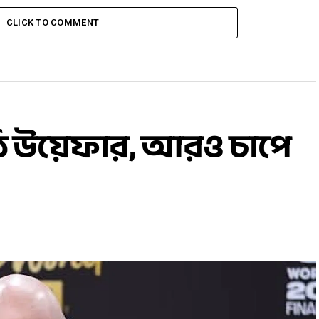
CLICK TO COMMENT
ি উয়েফার, আরও চাপে