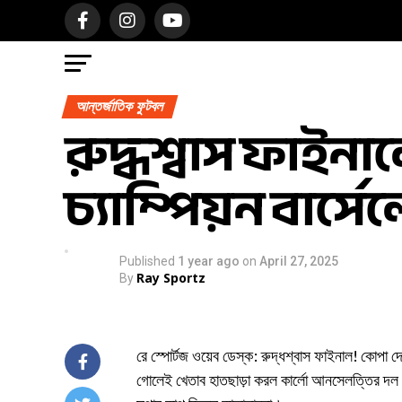
আন্তর্জাতিক ফুটবল
রুদ্ধশ্বাস ফাইনা
চ্যাম্পিয়ন বার্স
Published
1 year ago
on
April 27, 2025
Ray Sportz
By
রে স্পোর্টজ ওয়েব ডেস্ক: রুদ্ধশ্বাস ফাইনাল! কোপা দে
গোলেই খেতাব হাতছাড়া করল কার্লো আনসেলত্তির দল। অত