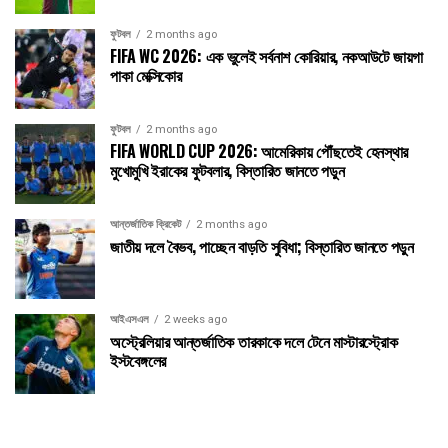
ফুটবল
2 months ago
FIFA WC 2026: এক ভুলেই সর্বনাশ কোরিয়ার, নকআউটে জায়গা
পাকা মেক্সিকোর
ফুটবল
2 months ago
FIFA WORLD CUP 2026: আমেরিকায় পৌঁছতেই হেনস্থার
মুখোমুখি ইরাকের ফুটবলার, বিস্তারিত জানতে পড়ুন
আন্তর্জাতিক ক্রিকেট
2 months ago
জাতীয় দলে বৈভব, পাচ্ছেন বাড়তি সুবিধা; বিস্তারিত জানতে পড়ুন
আইএসএল
2 weeks ago
অস্ট্রেলিয়ার আন্তর্জাতিক তারকাকে দলে টেনে মাস্টারস্ট্রোক
ইস্টবেঙ্গলের