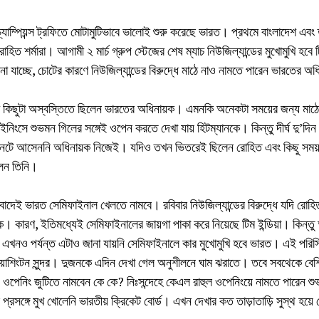
্যাম্পিয়ন্স ট্রফিতে মোটামুটিভাবে ভালোই শুরু করেছে ভারত। প্রথমে বাংলাদেশ এবং 
হিত শর্মারা। আগামী ২ মার্চ গ্রুপ স্টেজের শেষ ম্যাচ নিউজিল্যান্ডের মুখোমুখি হবে
া যাচ্ছে, চোটের কারণে নিউজিল্যান্ডের বিরুদ্ধে মাঠে নাও নামতে পারেন ভারতের অধ
শ কিছুটা অস্বস্তিতে ছিলেন ভারতের অধিনায়ক। এমনকি অনেকটা সময়ের জন্য মাঠেও
নিংসে শুভমন গিলের সঙ্গেই ওপেন করতে দেখা যায় হিটম্যানকে। কিন্তু দীর্ঘ দু’দি
 নেটে আসেননি অধিনায়ক নিজেই। যদিও তখন ভিতরেই ছিলেন রোহিত এবং কিছু সময় 
ালেন তিনি।
 বাদেই ভারত সেমিফাইনাল খেলতে নামবে। রবিবার নিউজিল্যান্ডের বিরুদ্ধে যদি রোহিত 
। কারণ, ইতিমধ্যেই সেমিফাইনালের জায়গা পাকা করে নিয়েছে টিম ইন্ডিয়া। কিন্তু অ
এখনও পর্যন্ত এটাও জানা যায়নি সেমিফাইনালে কার মুখোমুখি হবে ভারত। এই পরিস্থ
াশিংটন সুন্দর। দুজনকে এদিন দেখা গেল অনুশীলনে ঘাম ঝরাতে। তবে সবথেকে বেশি চি
 ওপেনিং জুটিতে নামবেন কে কে? নিঃসন্দেহে কেএল রাহুল ওপেনিংয়ে নামতে পারেন শুভমন 
রসঙ্গে মুখ খোলেনি ভারতীয় ক্রিকেট বোর্ড। এখন দেখার কত তাড়াতাড়ি সুস্থ হয়