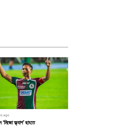
ys ago
 ‘মিজো ফ্ল্যাশ’ ছাংতে