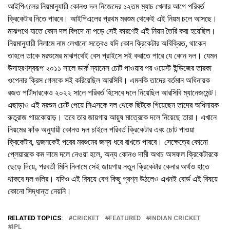
আইপিএলের নিয়মানুযায়ী কোনও দল নিজেদের ১২তম ম্যাচ খেলার আগে পরিবর্ত
ক্রিকেটার নিতে পারবে। আইপিএলের প্রথম মরশুম থেকেই এই নিয়ম চলে আসছে।
মাঝপথে যাতে কোন দল বিপদে না পড়ে সেই কারণেই এই নিয়ম তৈরি করা হয়েছিল।
নিয়মানুযায়ী নিলামে নাম লেখানো সত্বেও যদি কোন ক্রিকেটার অবিক্রিত, থাকেন
তাহলে তাকে মরশুমের মাঝপথেই বেস প্রাইসে সই করাতে পারে যে কোন দল। যেমন
উদাহরণস্বরূপ ২০১১ সালে ডার্ক ন্যানেস চোট পাওয়ার পর ওয়েস্ট ইন্ডিজের তারকা
ওপেনার ক্রিস গেলকে সই করিয়েছিল আরসিবি। এমনকি তাদের বর্তমান অধিনায়ক
রজত পাটীদারকেও ২০২২ সালে পরিবর্ত হিসেবে দলে নিয়েছিল আরসিবি ম্যানেজমেন্ট।
এছাড়াও এই মরশুম চোট পেয়ে সিএসকে দল থেকে ছিটকে গিয়েছেন তাদের অধিনায়ক
রুতুরাজ গায়কোয়াড়। তবে তার জায়গায় আয়ুষ মাত্রেকে দলে নিয়েছে তারা। এখানে
নিয়মের ফাঁক অনুযায়ী কোনও দল চাইলে পরিবর্ত ক্রিকেটার এবং চোট পাওয়া
ক্রিকেটার, দুজনকেই পরের মরশুমের জন্য ধরে রাখতে পারবে। সেক্ষেত্রে কোনো
প্লেয়ারকে কম দামে দলে নেওয়া হলে, অন্য কোনও দামী অথচ অসফল ক্রিকেটারকে
ছেড়ে দিয়ে, পরবর্তী মিনি নিলামে সেই জায়গায় নতুন ক্রিকেটার কেনার অর্থও হাতে
থাকবে দল গুলির। যদিও এই বিষয়ে বেশ কিছু প্রশ্ন উঠলেও এখনই বোর্ড এই বিষয়ে
কোনো সিদ্ধান্ত নেয়নি।
RELATED TOPICS:
CRICKET
FEATURED
INDIAN CRICKET
IPL