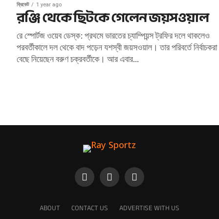
ক্রিকেট
1 year ago
রঞ্জি থেকে ছিটকে গেলেন জয়সওয়াল
রে স্পোর্টজ ওয়েব ডেস্ক: প্রথমে ভারতের চ্যাম্পিয়ন্স ট্রফির দলে থাকলেও
পরবর্তীকালে দল থেকে বাদ পড়েন যশস্বী জয়সওয়াল। তার পরিবর্তে নির্বাচকরা
বেছে নিয়েছেন বরুণ চক্রবর্তীকে। আর এবার...
ABOUT
CONTACT US
ADVERTISE WITH US