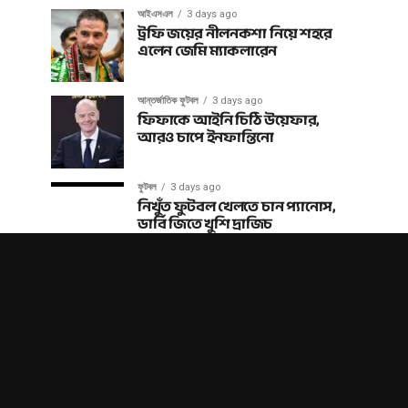
আইএসএল
3 days ago
ট্রফি জয়ের নীলনকশা নিয়ে শহরে
এলেন জেমি ম্যাকলারেন
আন্তর্জাতিক ফুটবল
3 days ago
ফিফাকে আইনি চিঠি উয়েফার,
আরও চাপে ইনফান্তিনো
ফুটবল
3 days ago
নিখুঁত ফুটবল খেলতে চান প্যানোস,
ডার্বি জিতে খুশি দ্রাজিচ