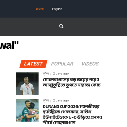
বাংলা
English
wal"
LATEST
POPULAR
VIDEOS
ফুটবল
2 days ago
মোহনবাগানের বড় জয়ের পরেও
আত্মতুষ্টিতে ভুগতে নারাজ কোচ
ফুটবল
2 days ago
DURAND CUP 2026: ম্যানভীরের
হ্যাটট্রিকে গোলবন্যা, সাউথ
ইউনাইটেডকে ৮-০ উড়িয়ে গ্রুপের
শীর্ষে মোহনবাগান