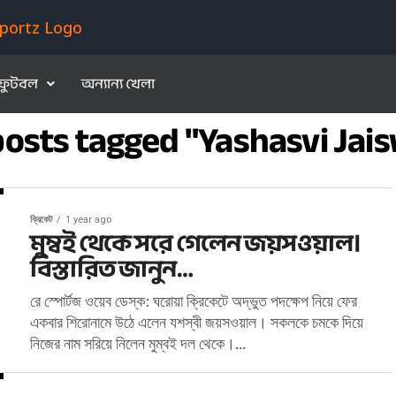
ফুটবল
অন্যান্য খেলা
 posts tagged "Yashasvi Jais
ক্রিকেট
1 year ago
মুম্বই থেকে সরে গেলেন জয়সওয়াল।
বিস্তারিত জানুন…
রে স্পোর্টজ ওয়েব ডেস্ক: ঘরোয়া ক্রিকেটে অদ্ভুত পদক্ষেপ নিয়ে ফের
একবার শিরোনামে উঠে এলেন যশস্বী জয়সওয়াল। সকলকে চমকে দিয়ে
নিজের নাম সরিয়ে নিলেন মুম্বই দল থেকে।...