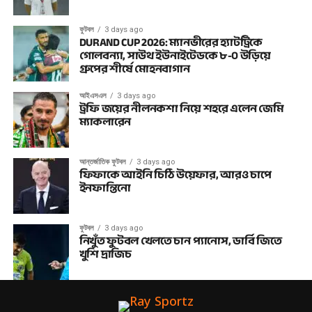
ফুটবল
3 days ago
DURAND CUP 2026: ম্যানভীরের হ্যাটট্রিকে
গোলবন্যা, সাউথ ইউনাইটেডকে ৮-০ উড়িয়ে
গ্রুপের শীর্ষে মোহনবাগান
আইএসএল
3 days ago
ট্রফি জয়ের নীলনকশা নিয়ে শহরে এলেন জেমি
ম্যাকলারেন
আন্তর্জাতিক ফুটবল
3 days ago
ফিফাকে আইনি চিঠি উয়েফার, আরও চাপে
ইনফান্তিনো
ফুটবল
3 days ago
নিখুঁত ফুটবল খেলতে চান প্যানোস, ডার্বি জিতে
খুশি দ্রাজিচ