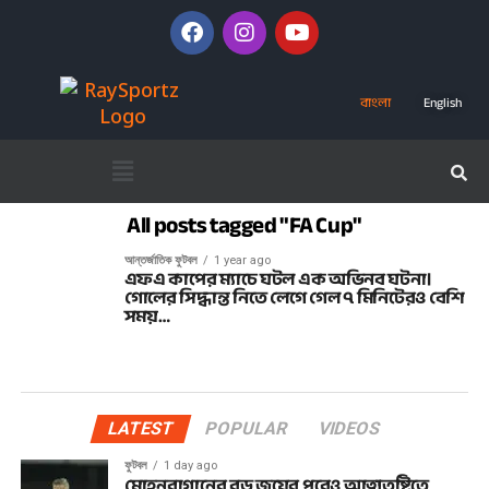
বাংলা
English
All posts tagged "FA Cup"
আন্তর্জাতিক ফুটবল
1 year ago
এফএ কাপের ম্যাচে ঘটল এক অভিনব ঘটনা।
গোলের সিদ্ধান্ত নিতে লেগে গেল ৭ মিনিটেরও বেশি
সময়…
LATEST
POPULAR
VIDEOS
ফুটবল
1 day ago
মোহনবাগানের বড় জয়ের পরেও আত্মতুষ্টিতে