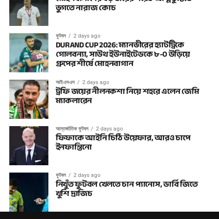
ভুগতে নারাজ কোচ
ফুটবল
2 days ago
DURAND CUP 2026: ম্যানভীরের হ্যাটট্রিকে
গোলবন্যা, সাউথ ইউনাইটেডকে ৮-০ উড়িয়ে
গ্রুপের শীর্ষে মোহনবাগান
আইএসএল
2 days ago
ট্রফি জয়ের নীলনকশা নিয়ে শহরে এলেন জেমি
ম্যাকলারেন
আন্তর্জাতিক ফুটবল
2 days ago
ফিফাকে আইনি চিঠি উয়েফার, আরও চাপে
ইনফান্তিনো
ফুটবল
2 days ago
নিখুঁত ফুটবল খেলতে চান প্যানোস, ডার্বি জিতে
খুশি দ্রাজিচ