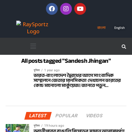
বাংলা
English
All posts tagged "Sandesh Jhingan"
ফুটবল
1 year ago
ভারত-বাংলাদেশ দ্বৈরথের আগে সাংবাদিক
সম্মেলনে জেতার মানসিকতা দেখালেন ভারতের
কোচ মানোলো মার্কুয়েজ। জানতে পড়ুন…
LATEST
POPULAR
VIDEOS
ফুটবল
19 hours ago
ভবানীপুরের বাঙালি ব্রিগেডের সামনে আত্মসমর্পণ