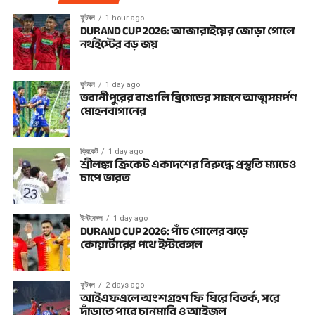
ফুটবল
1 hour ago
DURAND CUP 2026: আজারাইয়ের জোড়া গোলে
নর্থইস্টের বড় জয়
ফুটবল
1 day ago
ভবানীপুরের বাঙালি ব্রিগেডের সামনে আত্মসমর্পণ
মোহনবাগানের
ক্রিকেট
1 day ago
শ্রীলঙ্কা ক্রিকেট একাদশের বিরুদ্ধে প্রস্তুতি ম্যাচেও
চাপে ভারত
ইস্টবেঙ্গল
1 day ago
DURAND CUP 2026: পাঁচ গোলের ঝড়ে
কোয়ার্টারের পথে ইস্টবেঙ্গল
ফুটবল
2 days ago
আইএফএলে অংশগ্রহণ ফি ঘিরে বিতর্ক, সরে
দাঁড়াতে পারে চানমারি ও আইজল